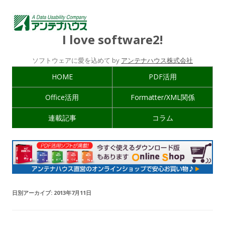
I love software2!
ソフトウェアに愛を込めて by
アンテナハウス株式会社
HOME
PDF活用
Office活用
Formatter/XML関係
連載記事
コラム
日別アーカイブ:
2013年7月11日