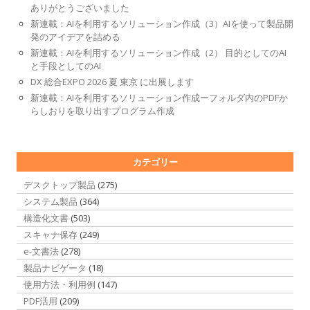
ありがとうございました
新連載：AIを利用するソリューション作成（3）AIを使って製品開
発のアイデアを詰める
新連載：AIを利用するソリューション作成（2） 目的としてのAI
と手段としてのAI
DX 総合EXPO 2026 夏 東京 に出展します
新連載：AIを利用するソリューション作成ーフォルダ内のPDFか
らしおりを取り出すプログラム作成
カテゴリー
デスクトップ製品
(275)
システム製品
(364)
構造化文書
(503)
スキャナ保存
(249)
e-文書法
(278)
製品ナビゲータ
(18)
使用方法・利用例
(147)
PDF活用
(209)