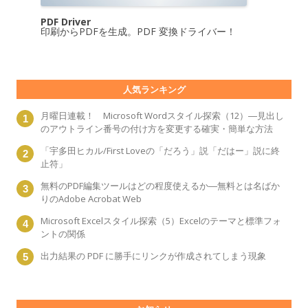
PDF Driver
印刷からPDFを生成。PDF 変換ドライバー！
人気ランキング
月曜日連載！ Microsoft Wordスタイル探索（12）―見出し
のアウトライン番号の付け方を変更する確実・簡単な方法
「宇多田ヒカル/First Loveの「だろう」説「だはー」説に終
止符」
無料のPDF編集ツールはどの程度使えるか―無料とは名ばか
りのAdobe Acrobat Web
Microsoft Excelスタイル探索（5）Excelのテーマと標準フォ
ントの関係
出力結果の PDF に勝手にリンクが作成されてしまう現象