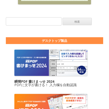
検索:
デスクトップ製品
瞬簡PDF 書けまっせ 2024
PDFに文字が書ける！ 入力欄を自動認識