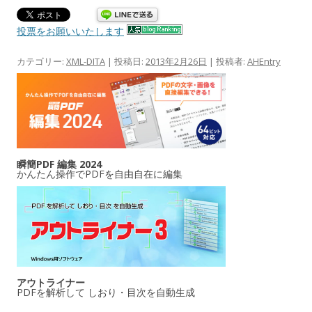
投票をお願いいたします
カテゴリー:
XML-DITA
| 投稿日:
2013年2月26日
|
投稿者:
AHEntry
瞬簡PDF 編集 2024
かんたん操作でPDFを自由自在に編集
アウトライナー
PDFを解析して しおり・目次を自動生成