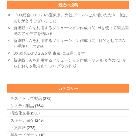
最近の投稿
『DX総合EXPO2026夏東京』弊社ブースへご来場いただき、誠に
ありがとうございました
新連載：AIを利用するソリューション作成（3）AIを使って製品開
発のアイデアを詰める
新連載：AIを利用するソリューション作成（2） 目的としてのAI
と手段としてのAI
DX 総合EXPO 2026 夏 東京 に出展します
新連載：AIを利用するソリューション作成ーフォルダ内のPDFか
らしおりを取り出すプログラム作成
カテゴリー
デスクトップ製品
(275)
システム製品
(364)
構造化文書
(503)
スキャナ保存
(249)
e-文書法
(278)
製品ナビゲータ
(18)