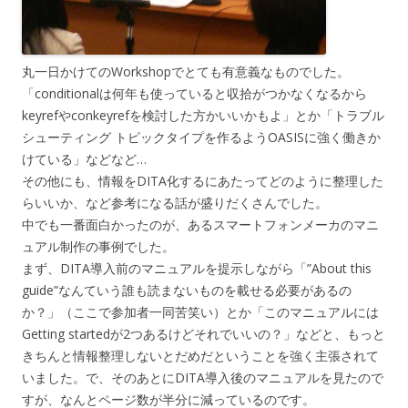
丸一日かけてのWorkshopでとても有意義なものでした。
「conditionalは何年も使っていると収拾がつかなくなるから
keyrefやconkeyrefを検討した方かいいかもよ」とか「トラブル
シューティング トピックタイプを作るようOASISに強く働きか
けている」などなど…
その他にも、情報をDITA化するにあたってどのように整理した
らいいか、など参考になる話が盛りだくさんでした。
中でも一番面白かったのが、あるスマートフォンメーカのマニ
ュアル制作の事例でした。
まず、DITA導入前のマニュアルを提示しながら「”About this
guide”なんていう誰も読まないものを載せる必要があるの
か？」（ここで参加者一同苦笑い）とか「このマニュアルには
Getting startedが2つあるけどそれでいいの？」などと、もっと
きちんと情報整理しないとだめだということを強く主張されて
いました。で、そのあとにDITA導入後のマニュアルを見たので
すが、なんとページ数が半分に減っているのです。