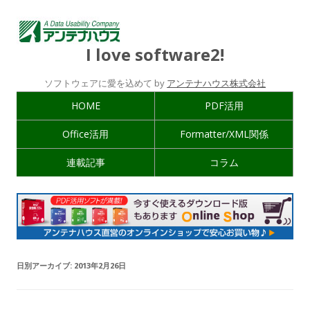
I love software2!
ソフトウェアに愛を込めて by
アンテナハウス株式会社
HOME
PDF活用
Office活用
Formatter/XML関係
連載記事
コラム
日別アーカイブ:
2013年2月26日