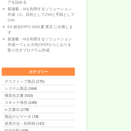
アを詰める
新連載：AIを利用するソリューション
作成（2） 目的としてのAIと手段として
のAI
DX 総合EXPO 2026 夏 東京 に出展しま
す
新連載：AIを利用するソリューション
作成ーフォルダ内のPDFからしおりを
取り出すプログラム作成
カテゴリー
デスクトップ製品
(275)
システム製品
(364)
構造化文書
(503)
スキャナ保存
(249)
e-文書法
(278)
製品ナビゲータ
(18)
使用方法・利用例
(147)
PDF活用
(209)