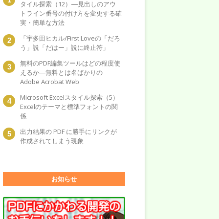
タイル探索（12）―見出しのアウ
トライン番号の付け方を変更する確
実・簡単な方法
「宇多田ヒカル/First Loveの「だろ
う」説「だはー」説に終止符」
無料のPDF編集ツールはどの程度使
えるか―無料とは名ばかりの
Adobe Acrobat Web
Microsoft Excelスタイル探索（5）
Excelのテーマと標準フォントの関
係
出力結果の PDF に勝手にリンクが
作成されてしまう現象
お知らせ