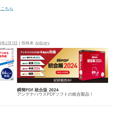
はこちら
13年2月1日
|
投稿者:
AHEntry
瞬簡PDF 統合版 2024
アンテナハウスPDFソフトの統合製品！