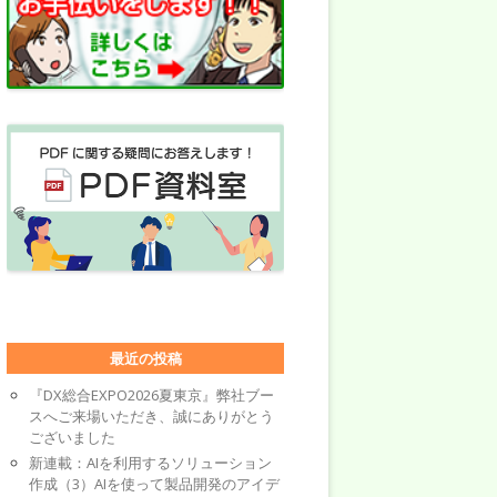
最近の投稿
『DX総合EXPO2026夏東京』弊社ブー
スへご来場いただき、誠にありがとう
ございました
新連載：AIを利用するソリューション
作成（3）AIを使って製品開発のアイデ