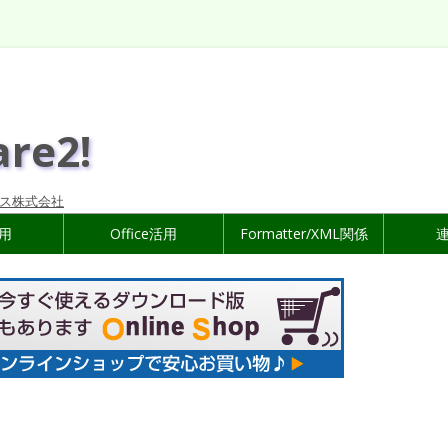
are2!
ス株式会社
活用
Office活用
Formatter/XML関係