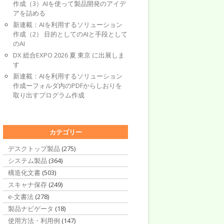
作成（3）AIを使って製品開発のアイデ
アを詰める
新連載：AIを利用するソリューション
作成（2） 目的としてのAIと手段として
のAI
DX 総合EXPO 2026 夏 東京 に出展しま
す
新連載：AIを利用するソリューション
作成ーフォルダ内のPDFからしおりを
取り出すプログラム作成
カテゴリー
デスクトップ製品
(275)
システム製品
(364)
構造化文書
(503)
スキャナ保存
(249)
e-文書法
(278)
製品ナビゲータ
(18)
使用方法・利用例
(147)