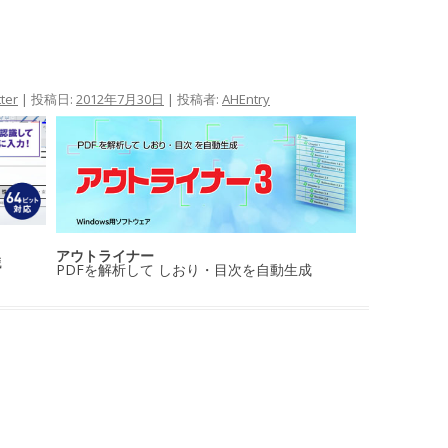
ter
| 投稿日:
2012年7月30日
|
投稿者:
AHEntry
アウトライナー
識
PDFを解析して しおり・目次を自動生成