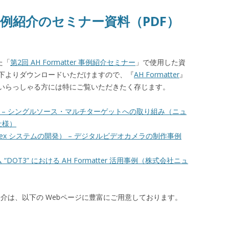
導入事例紹介のセミナー資料（PDF）
た「
第2回 AH Formatter 事例紹介セミナー
」で使用した資
以下よりダウンロードいただけますので、『
AH Formatter
』
いらっしゃる方には特にご覧いただきたく存じます。
際 – シングルソース・マルチターゲットへの取り組み（ニュ
社様）
rex システムの開発） – デジタルビデオカメラの制作事例
OT3” における AH Formatter 活用事例（株式会社ニュ
例の紹介は、以下の Webページに豊富にご用意しております。