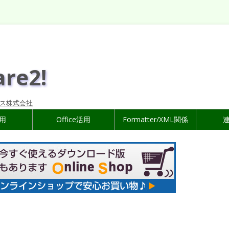
are2!
ス株式会社
活用
Office活用
Formatter/XML関係