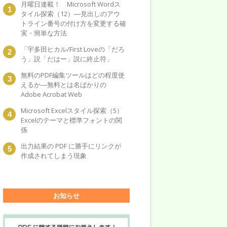
月曜日連載！ Microsoft Wordス
タイル探索（12）―見出しのアウ
トライン番号の付け方を変更する確
実・簡単な方法
「宇多田ヒカル/First Loveの「だろ
う」説「だはー」説に終止符」
無料のPDF編集ツールはどの程度使
えるか―無料とは名ばかりの
Adobe Acrobat Web
Microsoft Excelスタイル探索（5）
Excelのテーマと標準フォントの関
係
出力結果の PDF に勝手にリンクが
作成されてしまう現象
お知らせ