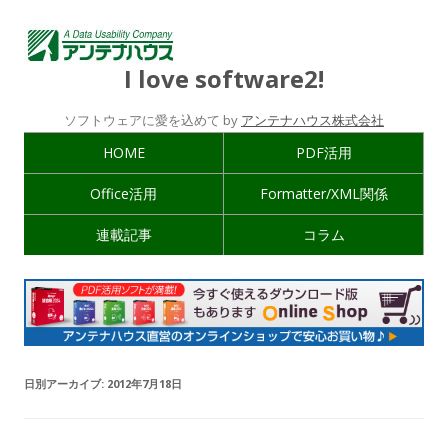
I love software2!
ソフトウェアに愛を込めて by
アンテナハウス株式会社
HOME
PDF活用
Office活用
Formatter/XML関係
連載記事
コラム
日別アーカイブ:
2012年7月18日