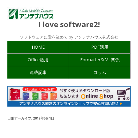
I love software2!
ソフトウェアに愛を込めて by
アンテナハウス株式会社
HOME
PDF活用
Office活用
Formatter/XML関係
連載記事
コラム
日別アーカイブ:
2012年5月1日