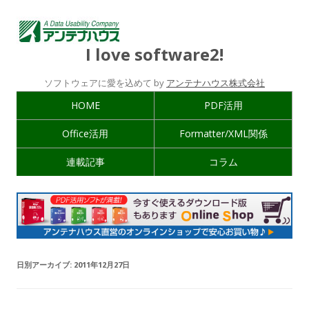
I love software2!
ソフトウェアに愛を込めて by
アンテナハウス株式会社
HOME
PDF活用
Office活用
Formatter/XML関係
連載記事
コラム
日別アーカイブ:
2011年12月27日