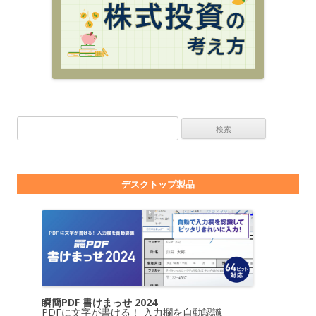
検索:
デスクトップ製品
瞬簡PDF 書けまっせ 2024
PDFに文字が書ける！ 入力欄を自動認識