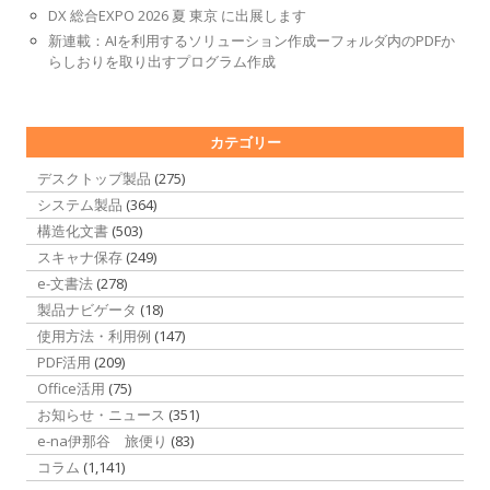
DX 総合EXPO 2026 夏 東京 に出展します
新連載：AIを利用するソリューション作成ーフォルダ内のPDFか
らしおりを取り出すプログラム作成
カテゴリー
デスクトップ製品
(275)
システム製品
(364)
構造化文書
(503)
スキャナ保存
(249)
e-文書法
(278)
製品ナビゲータ
(18)
使用方法・利用例
(147)
PDF活用
(209)
Office活用
(75)
お知らせ・ニュース
(351)
e-na伊那谷 旅便り
(83)
コラム
(1,141)