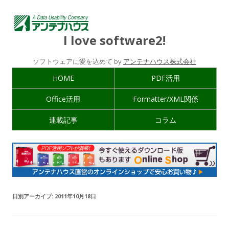
I love software2!
ソフトウェアに愛を込めて by
アンテナハウス株式会社
HOME
PDF活用
Office活用
Formatter/XML関係
連載記事
コラム
日別アーカイブ:
2011年10月18日