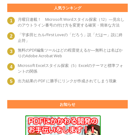
人気ランキング
月曜日連載！ Microsoft Wordスタイル探索（12）―見出し
のアウトライン番号の付け方を変更する確実・簡単な方法
「宇多田ヒカル/First Loveの「だろう」説「だはー」説に終
止符」
無料のPDF編集ツールはどの程度使えるか―無料とは名ばか
りのAdobe Acrobat Web
Microsoft Excelスタイル探索（5）Excelのテーマと標準フォ
ントの関係
出力結果の PDF に勝手にリンクが作成されてしまう現象
お知らせ