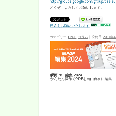
http://groups.google.com/group/cas-su
どうぞ、よろしくお願いします。
投票をお願いいたします
カテゴリー:
EPUB
,
コラム
| 投稿日:
2011年
瞬簡PDF 編集 2024
かんたん操作でPDFを自由自在に編集