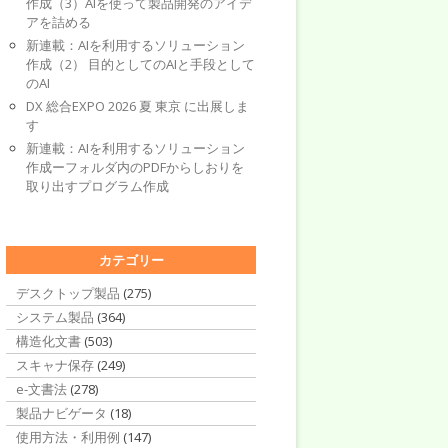
作成（3）AIを使って製品開発のアイデ
アを詰める
新連載：AIを利用するソリューション
作成（2） 目的としてのAIと手段として
のAI
DX 総合EXPO 2026 夏 東京 に出展しま
す
新連載：AIを利用するソリューション
作成ーフォルダ内のPDFからしおりを
取り出すプログラム作成
カテゴリー
デスクトップ製品
(275)
システム製品
(364)
構造化文書
(503)
スキャナ保存
(249)
e-文書法
(278)
製品ナビゲータ
(18)
使用方法・利用例
(147)