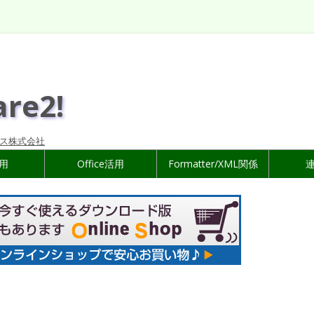
are2!
ス株式会社
活用
Office活用
Formatter/XML関係