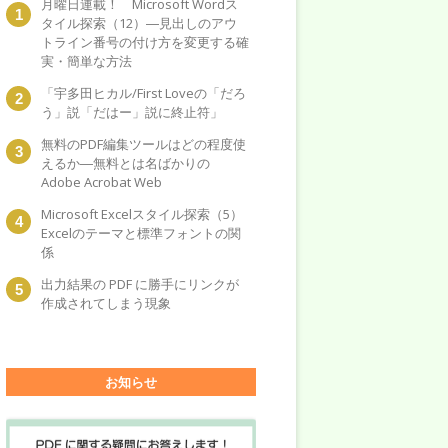
月曜日連載！ Microsoft Wordス
タイル探索（12）―見出しのアウ
トライン番号の付け方を変更する確
実・簡単な方法
「宇多田ヒカル/First Loveの「だろ
う」説「だはー」説に終止符」
無料のPDF編集ツールはどの程度使
えるか―無料とは名ばかりの
Adobe Acrobat Web
Microsoft Excelスタイル探索（5）
Excelのテーマと標準フォントの関
係
出力結果の PDF に勝手にリンクが
作成されてしまう現象
お知らせ