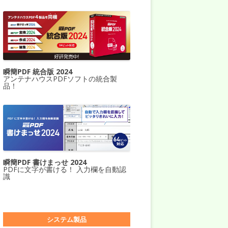
瞬簡PDF 統合版 2024
アンテナハウスPDFソフトの統合製
品！
瞬簡PDF 書けまっせ 2024
PDFに文字が書ける！ 入力欄を自動認
識
システム製品