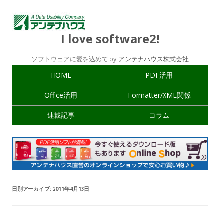
I love software2!
ソフトウェアに愛を込めて by
アンテナハウス株式会社
HOME
PDF活用
Office活用
Formatter/XML関係
連載記事
コラム
日別アーカイブ:
2011年4月13日