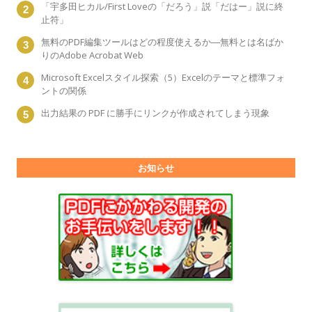
「宇多田ヒカル/First Loveの「だろう」説「だはー」説に終
止符」
無料のPDF編集ツールはどの程度使えるか―無料とは名ばか
りのAdobe Acrobat Web
Microsoft Excelスタイル探索（5）Excelのテーマと標準フォ
ントの関係
出力結果の PDF に勝手にリンクが作成されてしまう現象
お知らせ