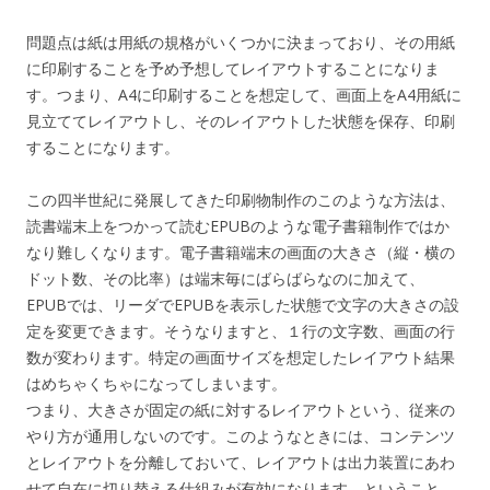
問題点は紙は用紙の規格がいくつかに決まっており、その用紙
に印刷することを予め予想してレイアウトすることになりま
す。つまり、A4に印刷することを想定して、画面上をA4用紙に
見立ててレイアウトし、そのレイアウトした状態を保存、印刷
することになります。
この四半世紀に発展してきた印刷物制作のこのような方法は、
読書端末上をつかって読むEPUBのような電子書籍制作ではか
なり難しくなります。電子書籍端末の画面の大きさ（縦・横の
ドット数、その比率）は端末毎にばらばらなのに加えて、
EPUBでは、リーダでEPUBを表示した状態で文字の大きさの設
定を変更できます。そうなりますと、１行の文字数、画面の行
数が変わります。特定の画面サイズを想定したレイアウト結果
はめちゃくちゃになってしまいます。
つまり、大きさが固定の紙に対するレイアウトという、従来の
やり方が通用しないのです。このようなときには、コンテンツ
とレイアウトを分離しておいて、レイアウトは出力装置にあわ
せて自在に切り替える仕組みが有効になります。ということ