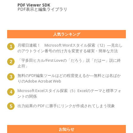
PDF Viewer SDK
PDF表示と編集ライブラリ
人気ランキング
月曜日連載！ Microsoft Wordスタイル探索（12）―見出し
のアウトライン番号の付け方を変更する確実・簡単な方法
「宇多田ヒカル/First Loveの「だろう」説「だはー」説に終
止符」
無料のPDF編集ツールはどの程度使えるか―無料とは名ばか
りのAdobe Acrobat Web
Microsoft Excelスタイル探索（5）Excelのテーマと標準フォ
ントの関係
出力結果の PDF に勝手にリンクが作成されてしまう現象
お知らせ