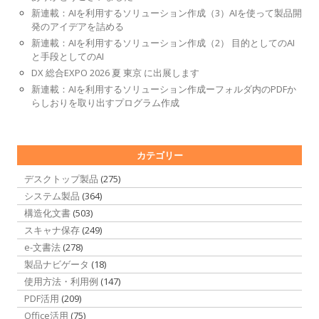
新連載：AIを利用するソリューション作成（3）AIを使って製品開
発のアイデアを詰める
新連載：AIを利用するソリューション作成（2） 目的としてのAI
と手段としてのAI
DX 総合EXPO 2026 夏 東京 に出展します
新連載：AIを利用するソリューション作成ーフォルダ内のPDFか
らしおりを取り出すプログラム作成
カテゴリー
デスクトップ製品
(275)
システム製品
(364)
構造化文書
(503)
スキャナ保存
(249)
e-文書法
(278)
製品ナビゲータ
(18)
使用方法・利用例
(147)
PDF活用
(209)
Office活用
(75)