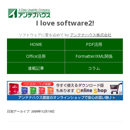
I love software2!
ソフトウェアに愛を込めて by
アンテナハウス株式会社
HOME
PDF活用
Office活用
Formatter/XML関係
連載記事
コラム
日別アーカイブ:
2009年12月19日