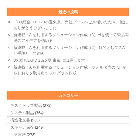
最近の投稿
『DX総合EXPO2026夏東京』弊社ブースへご来場いただき、誠に
ありがとうございました
新連載：AIを利用するソリューション作成（3）AIを使って製品開
発のアイデアを詰める
新連載：AIを利用するソリューション作成（2） 目的としてのAI
と手段としてのAI
DX 総合EXPO 2026 夏 東京 に出展します
新連載：AIを利用するソリューション作成ーフォルダ内のPDFか
らしおりを取り出すプログラム作成
カテゴリー
デスクトップ製品
(275)
システム製品
(364)
構造化文書
(503)
スキャナ保存
(249)
e-文書法
(278)