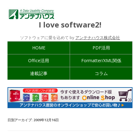
I love software2!
ソフトウェアに愛を込めて by
アンテナハウス株式会社
HOME
PDF活用
Office活用
Formatter/XML関係
連載記事
コラム
日別アーカイブ:
2009年12月16日