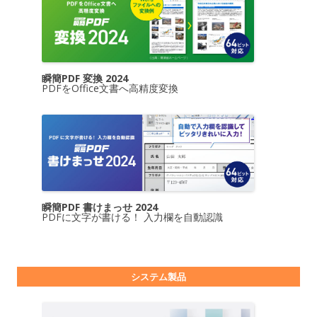
瞬簡PDF 変換 2024
PDFをOffice文書へ高精度変換
瞬簡PDF 書けまっせ 2024
PDFに文字が書ける！ 入力欄を自動認識
システム製品