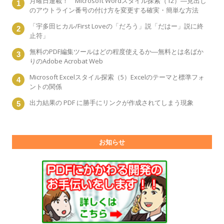
月曜日連載！ Microsoft Wordスタイル探索（12）―見出し
のアウトライン番号の付け方を変更する確実・簡単な方法
「宇多田ヒカル/First Loveの「だろう」説「だはー」説に終
止符」
無料のPDF編集ツールはどの程度使えるか―無料とは名ばか
りのAdobe Acrobat Web
Microsoft Excelスタイル探索（5）Excelのテーマと標準フォ
ントの関係
出力結果の PDF に勝手にリンクが作成されてしまう現象
お知らせ