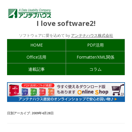
I love software2!
ソフトウェアに愛を込めて by
アンテナハウス株式会社
HOME
PDF活用
Office活用
Formatter/XML関係
連載記事
コラム
日別アーカイブ:
2009年4月28日