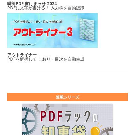
瞬簡PDF 書けまっせ 2024
PDFに文字が書ける！ 入力欄を自動認識
アウトライナー
PDFを解析して しおり・目次を自動生成
連載シリーズ