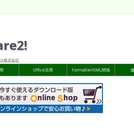
are2!
ス株式会社
活用
Office活用
Formatter/XML関係