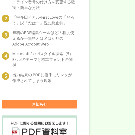
トライン番号の付け方を変更する確
実・簡単な方法
「宇多田ヒカル/First Loveの「だろ
う」説「だはー」説に終止符」
無料のPDF編集ツールはどの程度使
えるか―無料とは名ばかりの
Adobe Acrobat Web
Microsoft Excelスタイル探索（5）
Excelのテーマと標準フォントの関
係
出力結果の PDF に勝手にリンクが
作成されてしまう現象
お知らせ