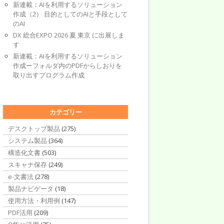
新連載：AIを利用するソリューション
作成（2） 目的としてのAIと手段として
のAI
DX 総合EXPO 2026 夏 東京 に出展しま
す
新連載：AIを利用するソリューション
作成ーフォルダ内のPDFからしおりを
取り出すプログラム作成
カテゴリー
デスクトップ製品
(275)
システム製品
(364)
構造化文書
(503)
スキャナ保存
(249)
e-文書法
(278)
製品ナビゲータ
(18)
使用方法・利用例
(147)
PDF活用
(209)