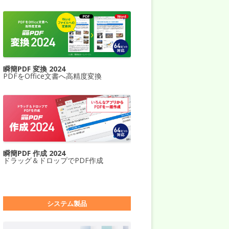
瞬簡PDF 変換 2024
PDFをOffice文書へ高精度変換
瞬簡PDF 作成 2024
ドラッグ＆ドロップでPDF作成
システム製品