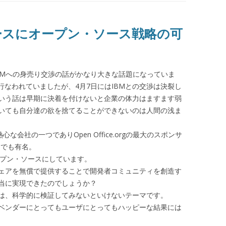
ュースにオープン・ソース戦略の可
Sun)のIBMへの身売り交渉の話がかなり大きな話題になっていま
行なわれていましたが、4月7日にはIBMとの交渉は決裂し
いう話は早期に決着を付けないと企業の体力はますます弱
いても自分達の欲を捨てることができないのは人間の浅ま
な会社の一つでありOpen Office.orgの最大のスポンサ
とでも有名。
でオープン・ソースにしています。
ェアを無償で提供することで開発者コミュニティを創造す
当に実現できたのでしょうか？
は、科学的に検証してみないといけないテーマです。
ベンダーにとってもユーザにとってもハッピーな結果には