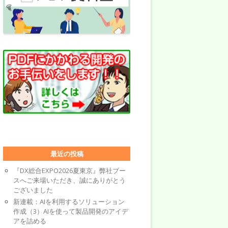
最近の投稿
『DX総合EXPO2026夏東京』弊社ブー
スへご来場いただき、誠にありがとう
ございました
新連載：AIを利用するソリューション
作成（3）AIを使って製品開発のアイデ
アを詰める