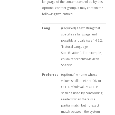
language of the content controlled by this
optional content group. It may contain the
following two entries:
Lang
(required) A text string that
specifies a language and
possibly a locale (see 14.9.2,
“Natural Language
Specification”). For example,
es-MX represents Mexican
Spanish.
Preferred
(optional) A name whose
values shall be either ON or
OFF. Default value: OFF. it
shall be used by conforming
readers when there is a
partial match but no exact
match between the system