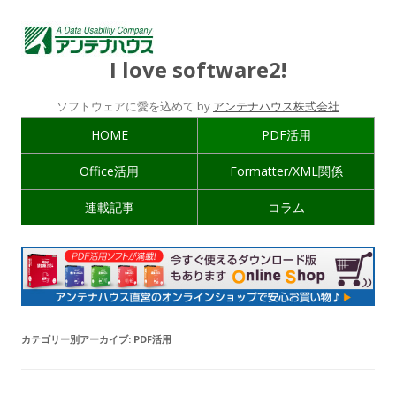
I love software2!
ソフトウェアに愛を込めて by
アンテナハウス株式会社
HOME
PDF活用
Office活用
Formatter/XML関係
連載記事
コラム
カテゴリー別アーカイブ:
PDF活用