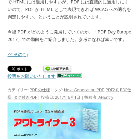
で HTML には適用しやすいが、PDF には直接的に適用しにく
いので、PDF が HTML として表現できれば WCAG への適合を
判定しやすい、ということが説明されています。
今後 PDF がどのように発展していくのか。「PDF Day Europe
2017」での動向をご紹介しました。参考になれば幸いです。
<< その(1)
投票をお願いいたします
カテゴリー:
PDF の仕様
| タグ:
Next Generation PDF
,
PDF2.0
,
PDF仕
様
,
タグ付きPDF
| 投稿日:
2017年6月1日
|
投稿者:
AHEntry