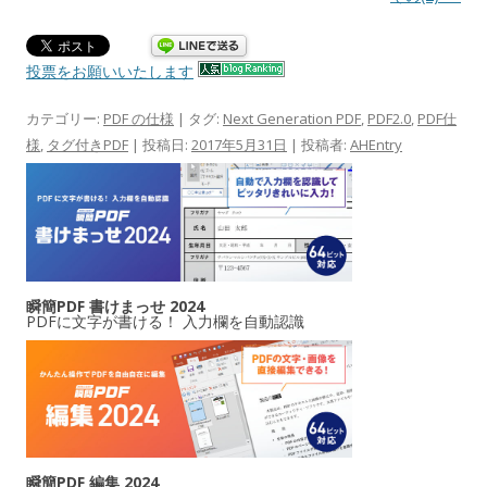
投票をお願いいたします
カテゴリー:
PDF の仕様
| タグ:
Next Generation PDF
,
PDF2.0
,
PDF仕
様
,
タグ付きPDF
| 投稿日:
2017年5月31日
|
投稿者:
AHEntry
瞬簡PDF 書けまっせ 2024
PDFに文字が書ける！ 入力欄を自動認識
瞬簡PDF 編集 2024