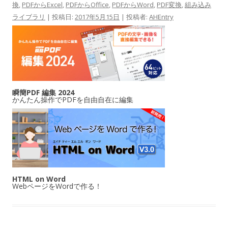
換
,
PDFからExcel
,
PDFからOffice
,
PDFからWord
,
PDF変換
,
組み込み
ライブラリ
| 投稿日:
2017年5月15日
|
投稿者:
AHEntry
瞬簡PDF 編集 2024
かんたん操作でPDFを自由自在に編集
HTML on Word
WebページをWordで作る！