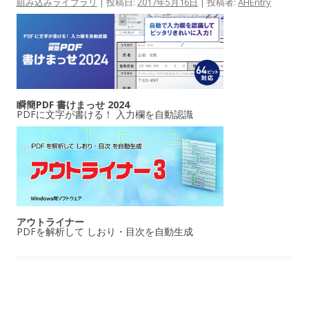
組み込みライブラリ
| 投稿日:
2017年5月16日
|
投稿者:
AHEntry
瞬簡PDF 書けまっせ 2024
PDFに文字が書ける！ 入力欄を自動認識
アウトライナー
PDFを解析して しおり・目次を自動生成