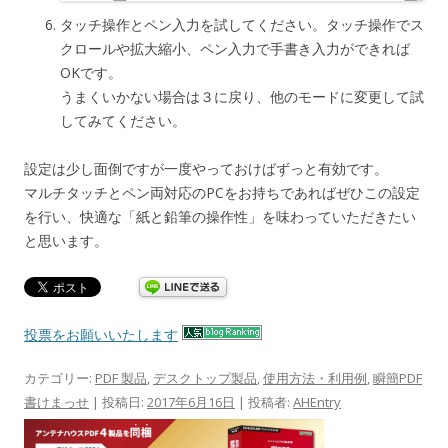
タッチ操作とペン入力を試してください。タッチ操作でス
クロールや拡大縮小、ペン入力で手書き入力ができれば
OKです。
うまくいかない場合は３に戻り、他のモードに変更して試
してみてください。
設定は少し面倒ですが一度やっておけばずっと有効です。
マルチタッチとペン両対応のPCをお持ちであればぜひこの設定
を行い、快適な「紙と鉛筆の操作性」を味わっていただきたい
と思います。
投票をお願いいたします
カテゴリー:
PDF 製品
,
デスクトップ製品
,
使用方法・利用例
,
瞬簡PDF
書けまっせ
| 投稿日:
2017年6月16日
|
投稿者:
AHEntry