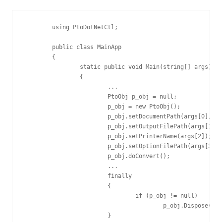
	using PtoDotNetCtl;

	public class MainApp

	{

		static public void Main(string[] args)

		{

			...

			PtoObj p_obj = null;

			p_obj = new PtoObj();

			p_obj.setDocumentPath(args[0], "");

			p_obj.setOutputFilePath(args[1]);

			p_obj.setPrinterName(args[2]);

			p_obj.setOptionFilePath(args[3]);

			p_obj.doConvert();

			...

			finally

			{

				if (p_obj != null)

					p_obj.Dispose();

			}
