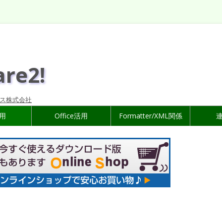
are2!
ス株式会社
活用
Office活用
Formatter/XML関係