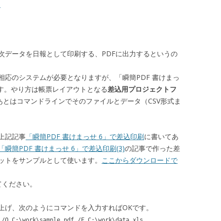
)
次データを日報として印刷する、PDFに出力するというの
相応のシステムが必要となりますが、「瞬簡PDF 書けまっ
ます。やり方は帳票レイアウトとなる
差込用プロジェクトフ
あとはコマンドラインでそのファイルとデータ（CSV形式ま
上記記事
「瞬簡PDF 書けまっせ 6」で差込印刷
に書いてあ
「瞬簡PDF 書けまっせ 6」で差込印刷(3)
の記事で作った差
ットをサンプルとして使います。
ここからダウンロードで
てください。
上げ、次のようにコマンドを入力すればOKです。
 /O C:\work\sample.pdf /F C:\work\data.xls