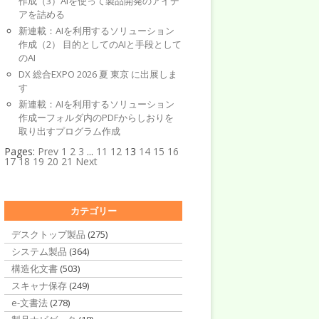
作成（3）AIを使って製品開発のアイデ
アを詰める
新連載：AIを利用するソリューション
作成（2） 目的としてのAIと手段として
のAI
DX 総合EXPO 2026 夏 東京 に出展しま
す
新連載：AIを利用するソリューション
作成ーフォルダ内のPDFからしおりを
取り出すプログラム作成
Pages:
Prev
1
2
3
...
11
12
13
14
15
16
17
18
19
20
21
Next
カテゴリー
デスクトップ製品
(275)
システム製品
(364)
構造化文書
(503)
スキャナ保存
(249)
e-文書法
(278)