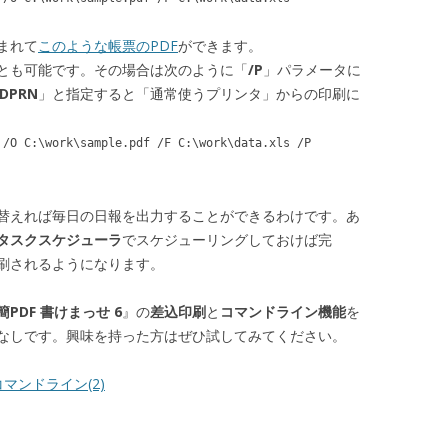
まれて
このような帳票のPDF
ができます。
ことも可能です。その場合は次のように「
/P
」パラメータに
DPRN
」と指定すると「通常使うプリンタ」からの印刷に
 /O C:\work\sample.pdf /F C:\work\data.xls /P
替えれば毎日の日報を出力することができるわけです。あ
タスクスケジューラ
でスケジューリングしておけば完
刷されるようになります。
簡PDF 書けまっせ 6
』の
差込印刷
と
コマンドライン機能
を
なしです。興味を持った方はぜひ試してみてください。
コマンドライン(2)