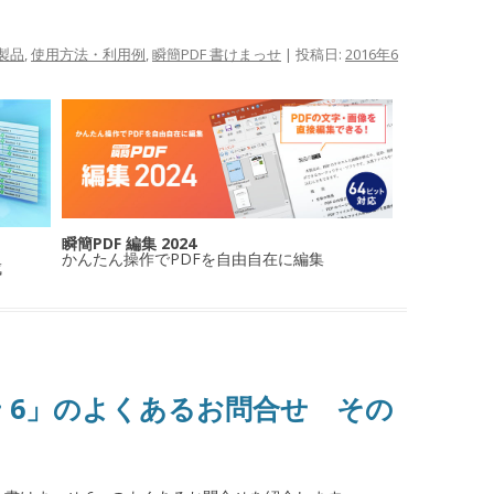
製品
,
使用方法・利用例
,
瞬簡PDF 書けまっせ
| 投稿日:
2016年6
瞬簡PDF 編集 2024
かんたん操作でPDFを自由自在に編集
成
せ 6」のよくあるお問合せ その