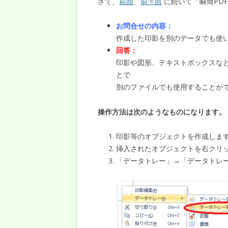
さて、
前回
、
前々回
に続いて「瞬簡PDF
お問合せの内容：
作成した印影を別のデータでも使
回答：
印影や図形、テキストボックスな
とで
別のファイルでも使用することが
操作方法は次のようなものになります。
印影等のオブジェクトを作成しま
挿入されたオブジェクトを右クリ
「データトレー」→「データトレ