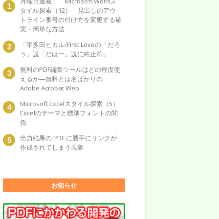
月曜日連載！ Microsoft Wordス
タイル探索（12）―見出しのアウ
トライン番号の付け方を変更する確
実・簡単な方法
「宇多田ヒカル/First Loveの「だろ
う」説「だはー」説に終止符」
無料のPDF編集ツールはどの程度使
えるか―無料とは名ばかりの
Adobe Acrobat Web
Microsoft Excelスタイル探索（5）
Excelのテーマと標準フォントの関
係
出力結果の PDF に勝手にリンクが
作成されてしまう現象
お知らせ