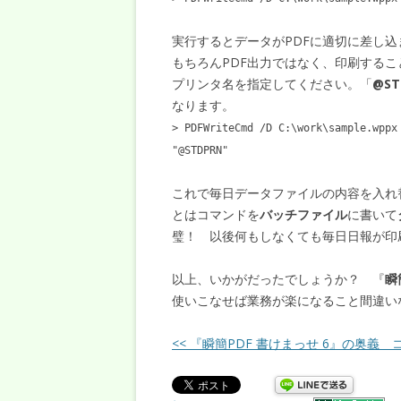
実行するとデータがPDFに適切に差し込
もちろんPDF出力ではなく、印刷する
プリンタ名を指定してください。「
@ST
なります。
> PDFWriteCmd /D C:\work\sample.wppx
"@STDPRN"
これで毎日データファイルの内容を入れ
とはコマンドを
バッチファイル
に書いて
璧！ 以後何もしなくても毎日日報が印
以上、いかがだったでしょうか？ 『
瞬
使いこなせば業務が楽になること間違い
<< 『瞬簡PDF 書けまっせ 6』の奥義 