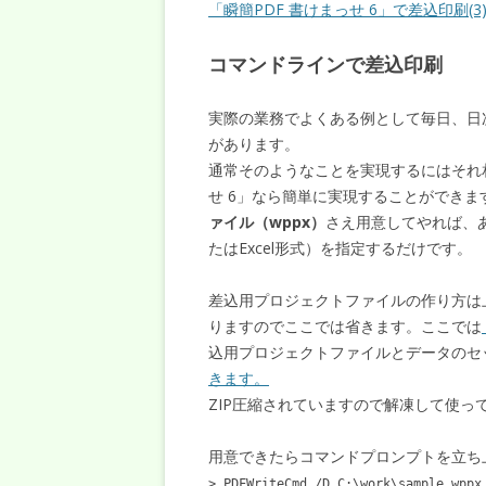
「瞬簡PDF 書けまっせ 6」で差込印刷(3
コマンドラインで差込印刷
実際の業務でよくある例として毎日、日
があります。
通常そのようなことを実現するにはそれ
せ 6」なら簡単に実現することができ
ァイル（wppx）
さえ用意してやれば、
たはExcel形式）を指定するだけです。
差込用プロジェクトファイルの作り方は
りますのでここでは省きます。ここでは
込用プロジェクトファイルとデータのセ
きます。
ZIP圧縮されていますので解凍して使っ
用意できたらコマンドプロンプトを立ち
> PDFWriteCmd /D C:\work\sample.wppx