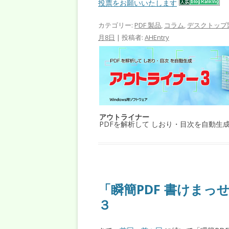
投票をお願いいたします
カテゴリー:
PDF 製品
,
コラム
,
デスクトップ
月8日
|
投稿者:
AHEntry
アウトライナー
PDFを解析して しおり・目次を自動生
「瞬簡PDF 書けまっ
３