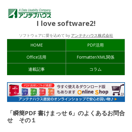
I love software2!
ソフトウェアに愛を込めて by
アンテナハウス株式会社
HOME
PDF活用
Office活用
Formatter/XML関係
連載記事
コラム
「瞬簡PDF 書けまっせ 6」のよくあるお問合
せ その１