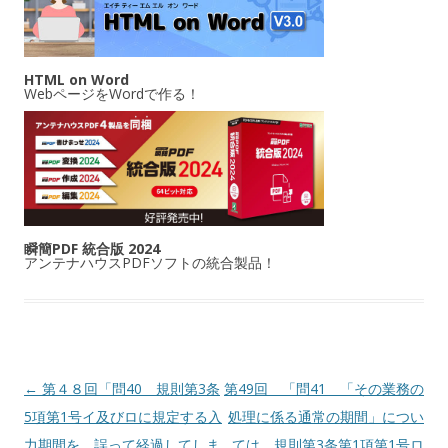
HTML on Word
WebページをWordで作る！
瞬簡PDF 統合版 2024
アンテナハウスPDFソフトの統合製品！
投稿ナビゲーション
←
第４８回「問40 規則第3条
第49回 「問41 「その業務の
5項第1号イ及びロに規定する入
処理に係る通常の期間」につい
力期間を、誤って経過してしま
ては、規則第3条第1項第1号ロ