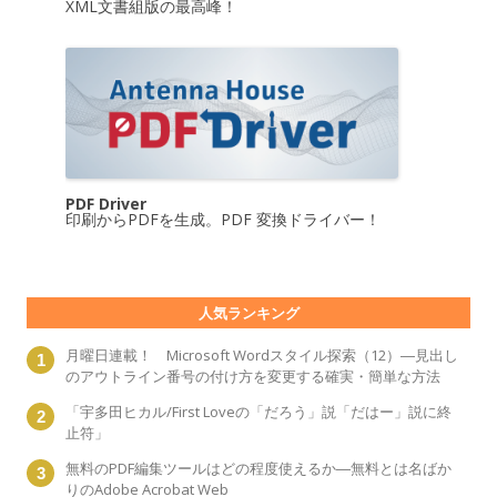
XML文書組版の最高峰！
PDF Driver
印刷からPDFを生成。PDF 変換ドライバー！
人気ランキング
月曜日連載！ Microsoft Wordスタイル探索（12）―見出し
のアウトライン番号の付け方を変更する確実・簡単な方法
「宇多田ヒカル/First Loveの「だろう」説「だはー」説に終
止符」
無料のPDF編集ツールはどの程度使えるか―無料とは名ばか
りのAdobe Acrobat Web