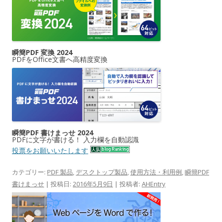
瞬簡PDF 変換 2024
PDFをOffice文書へ高精度変換
瞬簡PDF 書けまっせ 2024
PDFに文字が書ける！ 入力欄を自動認識
投票をお願いいたします
カテゴリー:
PDF 製品
,
デスクトップ製品
,
使用方法・利用例
,
瞬簡PDF
書けまっせ
| 投稿日:
2016年5月9日
|
投稿者:
AHEntry