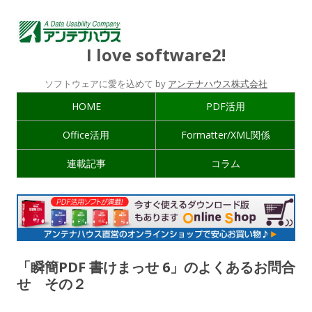
I love software2!
ソフトウェアに愛を込めて by
アンテナハウス株式会社
HOME
PDF活用
Office活用
Formatter/XML関係
連載記事
コラム
「瞬簡PDF 書けまっせ 6」のよくあるお問合
せ その２