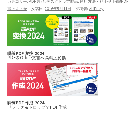
カテゴリー:
PDF 製品
,
デスクトップ製品
,
使用方法・利用例
,
瞬簡PDF
書けまっせ
| 投稿日:
2016年5月11日
|
投稿者:
AHEntry
瞬簡PDF 変換 2024
PDFをOffice文書へ高精度変換
瞬簡PDF 作成 2024
ドラッグ＆ドロップでPDF作成