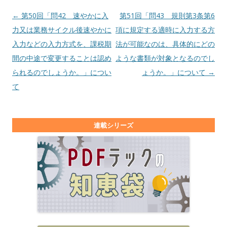
投稿ナビゲーション
←
第50回「問42 速やかに入
第51回「問43 規則第3条第6
力又は業務サイクル後速やかに
項に規定する適時に入力する方
入力などの入力方式を、課税期
法が可能なのは、具体的にどの
間の中途で変更することは認め
ような書類が対象となるのでし
られるのでしょうか。」につい
ょうか。」について
→
て
連載シリーズ