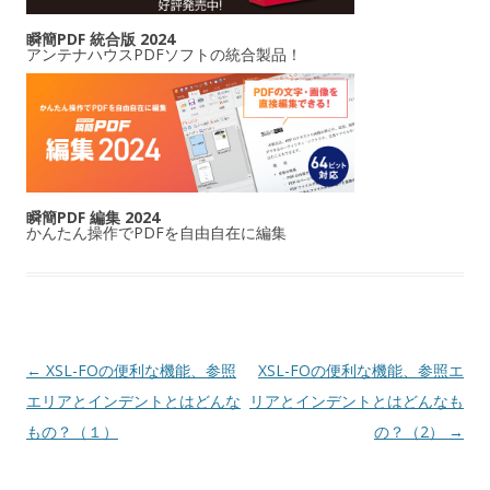
瞬簡PDF 統合版 2024
アンテナハウスPDFソフトの統合製品！
瞬簡PDF 編集 2024
かんたん操作でPDFを自由自在に編集
投稿ナビゲーション
←
XSL-FOの便利な機能、参照
XSL-FOの便利な機能、参照エ
エリアとインデントとはどんな
リアとインデントとはどんなも
もの？（１）
の？（2）
→