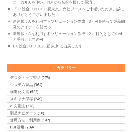
ローカルAIを使い、PDFから名前を捜して墨消し
『DX総合EXPO2026夏東京』弊社ブースへご来場いただき、誠に
ありがとうございました
新連載：AIを利用するソリューション作成（3）AIを使って製品開
発のアイデアを詰める
新連載：AIを利用するソリューション作成（2） 目的としてのAI
と手段としてのAI
DX 総合EXPO 2026 夏 東京 に出展します
カテゴリー
デスクトップ製品
(275)
システム製品
(364)
構造化文書
(503)
スキャナ保存
(249)
e-文書法
(278)
製品ナビゲータ
(18)
使用方法・利用例
(147)
PDF活用
(209)