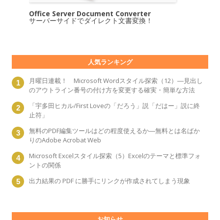
Office Server Document Converter
サーバーサイドでダイレクト文書変換！
人気ランキング
月曜日連載！ Microsoft Wordスタイル探索（12）―見出し
のアウトライン番号の付け方を変更する確実・簡単な方法
「宇多田ヒカル/First Loveの「だろう」説「だはー」説に終
止符」
無料のPDF編集ツールはどの程度使えるか―無料とは名ばか
りのAdobe Acrobat Web
Microsoft Excelスタイル探索（5）Excelのテーマと標準フォ
ントの関係
出力結果の PDF に勝手にリンクが作成されてしまう現象
お知らせ