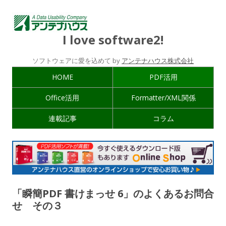
I love software2!
ソフトウェアに愛を込めて by
アンテナハウス株式会社
HOME
PDF活用
Office活用
Formatter/XML関係
連載記事
コラム
「瞬簡PDF 書けまっせ 6」のよくあるお問合
せ その３