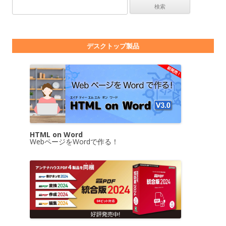
検索:
デスクトップ製品
HTML on Word
WebページをWordで作る！