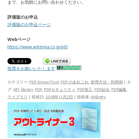
まで、お気軽にお問い合わせください。
評価版のお申込
評価版のお申込ページ
Webページ
https://www.antenna.co.jp/ptl/
投票をお願いいたします
カテゴリー:
PDF Driver/Tool
,
PDF のあれこれ
,
使用方法・利用例
| タ
グ:
API
,
library
,
PDF
,
PDFセキュリティ
,
PDF加工
,
PDF結合
,
PDF編集
,
ライブラリ
| 投稿日:
2018年11月2日
|
投稿者:
AHEntry