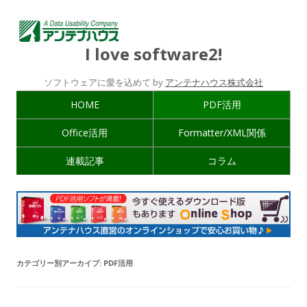
I love software2!
ソフトウェアに愛を込めて by
アンテナハウス株式会社
HOME
PDF活用
Office活用
Formatter/XML関係
連載記事
コラム
カテゴリー別アーカイブ:
PDF活用