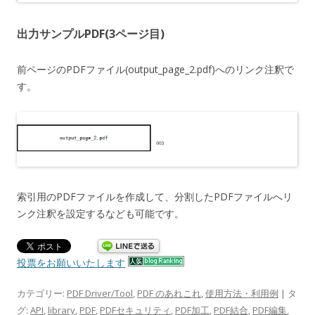
出力サンプルPDF(3ページ目)
前ページのPDFファイル(output_page_2.pdf)へのリンク注釈で
す。
索引用のPDFファイルを作成して、分割したPDFファイルへリ
ンク注釈を設定するなども可能です。
投票をお願いいたします
カテゴリー:
PDF Driver/Tool
,
PDF のあれこれ
,
使用方法・利用例
| タ
グ:
API
,
library
,
PDF
,
PDFセキュリティ
,
PDF加工
,
PDF結合
,
PDF編集
,