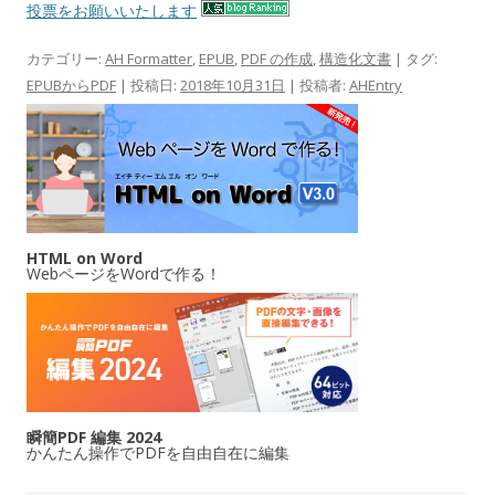
投票をお願いいたします
カテゴリー:
AH Formatter
,
EPUB
,
PDF の作成
,
構造化文書
| タグ:
EPUBからPDF
| 投稿日:
2018年10月31日
|
投稿者:
AHEntry
HTML on Word
WebページをWordで作る！
瞬簡PDF 編集 2024
かんたん操作でPDFを自由自在に編集