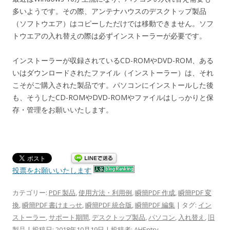
多いようです。その際、アンテナハウスのデスクトップ製品
（ソフトウエア）はコピーしただけでは移動できません。ソフ
トウエアの入れ替えの際は必ずインストーラーが必要です。
インストーラーが収録されているCD-ROMやDVD-ROM、ある
いはダウンロードされたファイル（インストーラー）は、それ
こそがご購入された製品です。パソコンにインストールした後
も、そうしたCD-ROMやDVD-ROMやファイルはしっかりと保
存・管理をお願いいたします。
投票をお願いいたします
カテゴリー:
PDF 製品
,
使用方法・利用例
,
瞬簡PDF 作成
,
瞬簡PDF 変
換
,
瞬簡PDF 書けまっせ
,
瞬簡PDF 統合版
,
瞬簡PDF 編集
| タグ:
イン
ストーラー
,
サポート期間
,
デスクトップ製品
,
パソコン
,
入れ替え
,
旧
製品
| 投稿日:
2018年10月19日
|
投稿者:
AHEntry