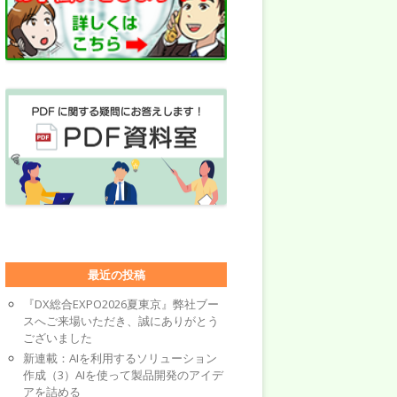
最近の投稿
『DX総合EXPO2026夏東京』弊社ブー
スへご来場いただき、誠にありがとう
ございました
新連載：AIを利用するソリューション
作成（3）AIを使って製品開発のアイデ
アを詰める