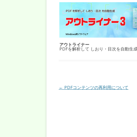
アウトライナー
PDFを解析して しおり・目次を自動生
投稿ナビゲーション
←
PDFコンテンツの再利用について