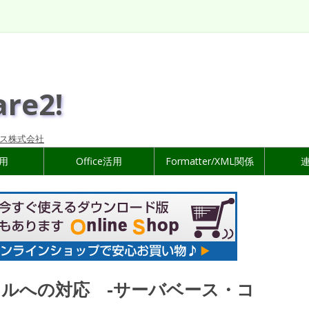
are2!
ス株式会社
活用
Office活用
Formatter/XML関係
ルへの対応 -サーバベース・コ