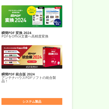
瞬簡PDF 変換 2024
PDFをOffice文書へ高精度変換
瞬簡PDF 統合版 2024
アンテナハウスPDFソフトの統合製
品！
システム製品