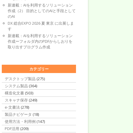
新連載：AIを利用するソリューション
作成（2） 目的としてのAIと手段として
のAI
DX 総合EXPO 2026 夏 東京 に出展しま
す
新連載：AIを利用するソリューション
作成ーフォルダ内のPDFからしおりを
取り出すプログラム作成
カテゴリー
デスクトップ製品
(275)
システム製品
(364)
構造化文書
(503)
スキャナ保存
(249)
e-文書法
(278)
製品ナビゲータ
(18)
使用方法・利用例
(147)
PDF活用
(209)