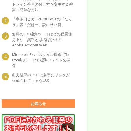
トライン番号の付け方を変更する確
実・簡単な方法
「宇多田ヒカル/First Loveの「だろ
う」説「だはー」説に終止符」
無料のPDF編集ツールはどの程度使
えるか―無料とは名ばかりの
Adobe Acrobat Web
Microsoft Excelスタイル探索（5）
Excelのテーマと標準フォントの関
係
出力結果の PDF に勝手にリンクが
作成されてしまう現象
お知らせ