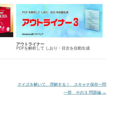
アウトライナー
PDFを解析して しおり・目次を自動生成
クイズを解いて、理解する！ スキャナ保存一問
一答 その３ 問題編
→