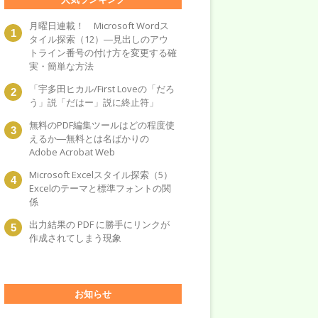
月曜日連載！ Microsoft Wordス
タイル探索（12）―見出しのアウ
トライン番号の付け方を変更する確
実・簡単な方法
「宇多田ヒカル/First Loveの「だろ
う」説「だはー」説に終止符」
無料のPDF編集ツールはどの程度使
えるか―無料とは名ばかりの
Adobe Acrobat Web
Microsoft Excelスタイル探索（5）
Excelのテーマと標準フォントの関
係
出力結果の PDF に勝手にリンクが
作成されてしまう現象
お知らせ