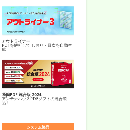
アウトライナー
PDFを解析して しおり・目次を自動生
成
瞬簡PDF 統合版 2024
アンテナハウスPDFソフトの統合製
品！
システム製品