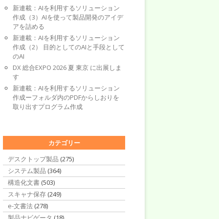
新連載：AIを利用するソリューション
作成（3）AIを使って製品開発のアイデ
アを詰める
新連載：AIを利用するソリューション
作成（2） 目的としてのAIと手段として
のAI
DX 総合EXPO 2026 夏 東京 に出展しま
す
新連載：AIを利用するソリューション
作成ーフォルダ内のPDFからしおりを
取り出すプログラム作成
カテゴリー
デスクトップ製品
(275)
システム製品
(364)
構造化文書
(503)
スキャナ保存
(249)
e-文書法
(278)
製品ナビゲータ
(18)