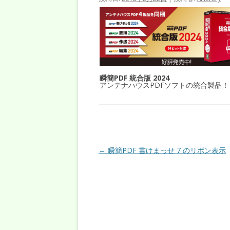
瞬簡PDF 統合版 2024
アンテナハウスPDFソフトの統合製品！
投稿ナビゲーション
←
瞬簡PDF 書けまっせ 7 のリボン表示