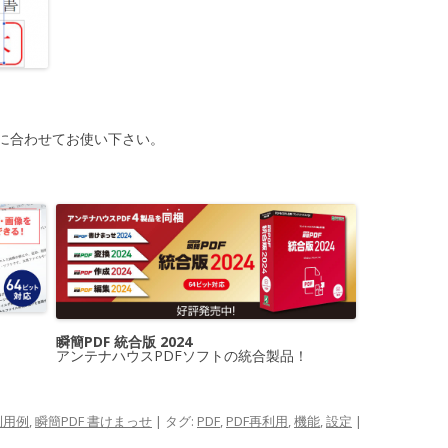
に合わせてお使い下さい。
瞬簡PDF 統合版 2024
アンテナハウスPDFソフトの統合製品！
利用例
,
瞬簡PDF 書けまっせ
| タグ:
PDF
,
PDF再利用
,
機能
,
設定
|