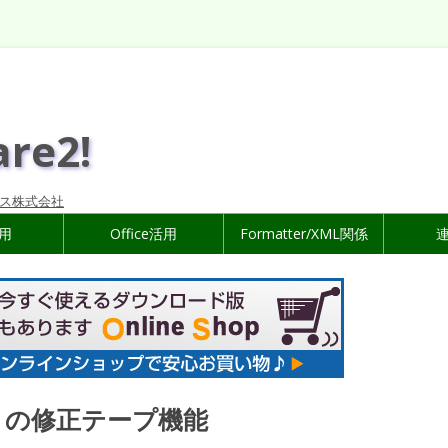
are2!
ス株式会社
活用
Office活用
Formatter/XML関係
7 の修正テープ機能