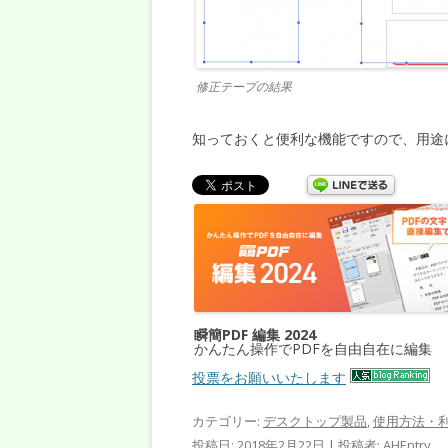
修正テープの結果
知っておくと便利な機能ですので、用途
瞬簡PDF 編集 2024
かんたん操作でPDFを自由自在に編集
投票をお願いいたします
カテゴリー:
デスクトップ製品
,
使用方法・
投稿日:
2018年2月22日
|
投稿者:
AHEntry