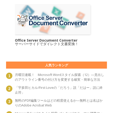
Office Server Document Converter
サーバーサイドでダイレクト文書変換！
人気ランキング
月曜日連載！ Microsoft Wordスタイル探索（12）―見出し
のアウトライン番号の付け方を変更する確実・簡単な方法
「宇多田ヒカル/First Loveの「だろう」説「だはー」説に終
止符」
無料のPDF編集ツールはどの程度使えるか―無料とは名ばか
りのAdobe Acrobat Web