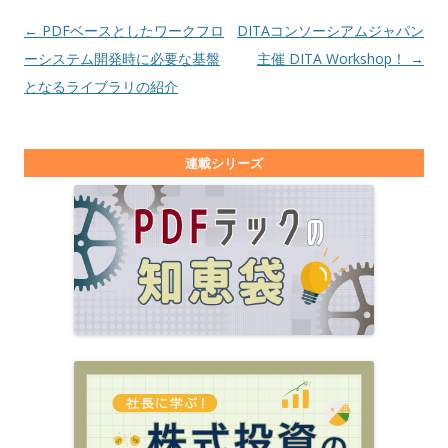
投稿ナビゲーション
←
PDFベースとしたワークフロ
DITAコンソーシアムジャパン
ーシステム開発時に必要な基盤
主催 DITA Workshop！
→
となるライブラリの紹介
連載シリーズ