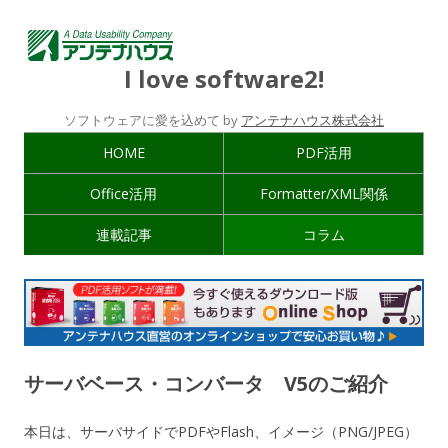
I love software2!
ソフトウェアに愛を込めて by
アンテナハウス株式会社
HOME
PDF活用
Office活用
Formatter/XML関係
連載記事
コラム
サーバベース・コンバータ V5のご紹介
本日は、サーバサイドでPDFやFlash、イメージ（PNG/JPEG）