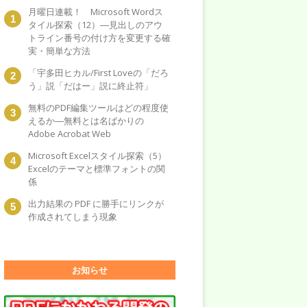
月曜日連載！ Microsoft Wordス
タイル探索（12）―見出しのアウ
トライン番号の付け方を変更する確
実・簡単な方法
「宇多田ヒカル/First Loveの「だろ
う」説「だはー」説に終止符」
無料のPDF編集ツールはどの程度使
えるか―無料とは名ばかりの
Adobe Acrobat Web
Microsoft Excelスタイル探索（5）
Excelのテーマと標準フォントの関
係
出力結果の PDF に勝手にリンクが
作成されてしまう現象
お知らせ