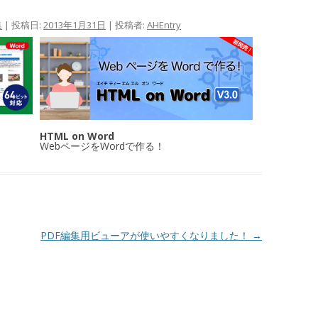
集
| 投稿日:
2013年1月31日
|
投稿者:
AHEntry
HTML on Word
WebページをWordで作る！
PDF編集用ビューアが使いやすくなりました！
→