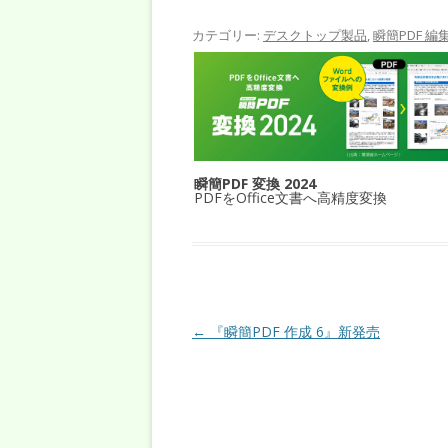
カテゴリー:
デスクトップ製品
,
瞬簡PDF 編
瞬簡PDF 変換 2024
PDFをOffice文書へ高精度変換
投稿ナビゲーション
←
『瞬簡PDF 作成 6』新発売