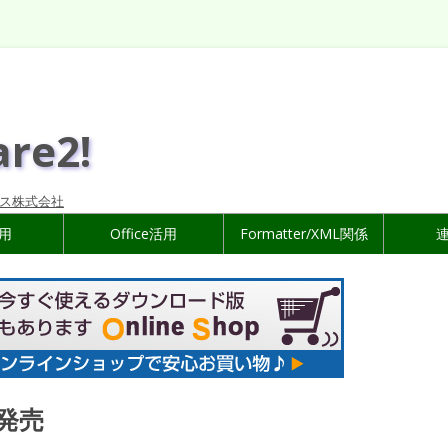
are2!
ス株式会社
活用
Office活用
Formatter/XML関係
新発売