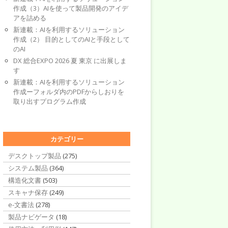
作成（3）AIを使って製品開発のアイデ
アを詰める
新連載：AIを利用するソリューション
作成（2） 目的としてのAIと手段として
のAI
DX 総合EXPO 2026 夏 東京 に出展しま
す
新連載：AIを利用するソリューション
作成ーフォルダ内のPDFからしおりを
取り出すプログラム作成
カテゴリー
デスクトップ製品
(275)
システム製品
(364)
構造化文書
(503)
スキャナ保存
(249)
e-文書法
(278)
製品ナビゲータ
(18)