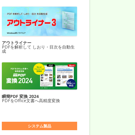
アウトライナー
PDFを解析して しおり・目次を自動生
成
瞬簡PDF 変換 2024
PDFをOffice文書へ高精度変換
システム製品