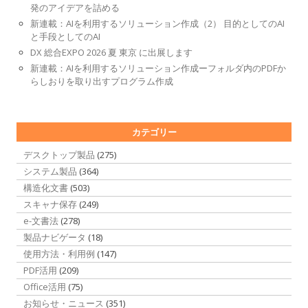
発のアイデアを詰める
新連載：AIを利用するソリューション作成（2） 目的としてのAI
と手段としてのAI
DX 総合EXPO 2026 夏 東京 に出展します
新連載：AIを利用するソリューション作成ーフォルダ内のPDFか
らしおりを取り出すプログラム作成
カテゴリー
デスクトップ製品
(275)
システム製品
(364)
構造化文書
(503)
スキャナ保存
(249)
e-文書法
(278)
製品ナビゲータ
(18)
使用方法・利用例
(147)
PDF活用
(209)
Office活用
(75)
お知らせ・ニュース
(351)