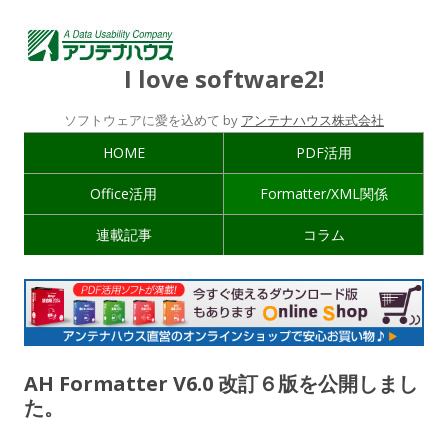
I love software2!
ソフトウェアに愛を込めて by
アンテナハウス株式会社
HOME
PDF活用
Office活用
Formatter/XML関係
連載記事
コラム
AH Formatter V6.0 改訂６版を公開しまし
た。