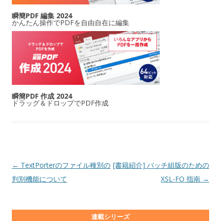
瞬簡PDF 編集 2024
かんたん操作でPDFを自由自在に編集
瞬簡PDF 作成 2024
ドラッグ＆ドロップでPDF作成
投稿ナビゲーション
←
TextPorterのファイル種別の
[書籍紹介] バッチ組版のための
判別機能について
XSL-FO 指南
→
連載シリーズ