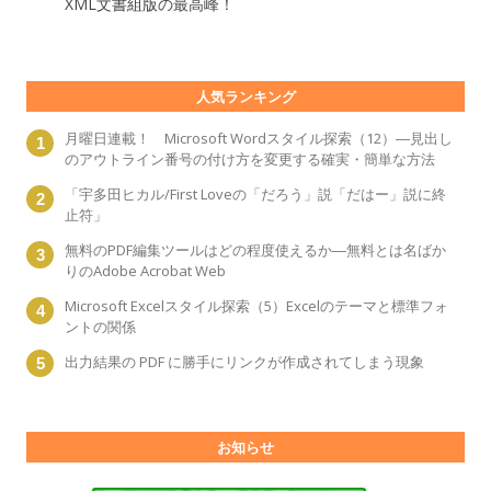
XML文書組版の最高峰！
人気ランキング
月曜日連載！ Microsoft Wordスタイル探索（12）―見出し
のアウトライン番号の付け方を変更する確実・簡単な方法
「宇多田ヒカル/First Loveの「だろう」説「だはー」説に終
止符」
無料のPDF編集ツールはどの程度使えるか―無料とは名ばか
りのAdobe Acrobat Web
Microsoft Excelスタイル探索（5）Excelのテーマと標準フォ
ントの関係
出力結果の PDF に勝手にリンクが作成されてしまう現象
お知らせ