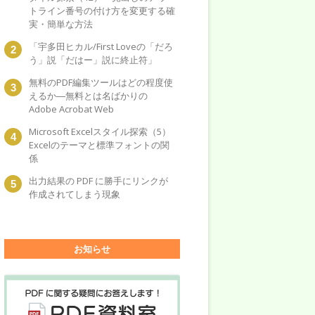
トライン番号の付け方を変更する確
実・簡単な方法
「宇多田ヒカル/First Loveの「だろ
う」説「だはー」説に終止符」
無料のPDF編集ツールはどの程度使
えるか―無料とは名ばかりの
Adobe Acrobat Web
Microsoft Excelスタイル探索（5）
Excelのテーマと標準フォントの関
係
出力結果の PDF に勝手にリンクが
作成されてしまう現象
お知らせ