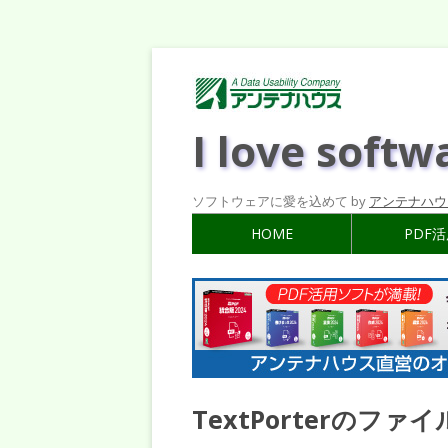
I love softw
ソフトウェアに愛を込めて by
アンテナハウ
HOME
PDF
TextPorterのフ