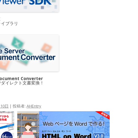
K
ライブラリ
Document Converter
でダイレクト文書変換！
月10日
|
投稿者:
AHEntry