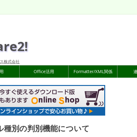
are2!
ス株式会社
活用
Office活用
Formatter/XML関係
ァイル種別の判別機能について