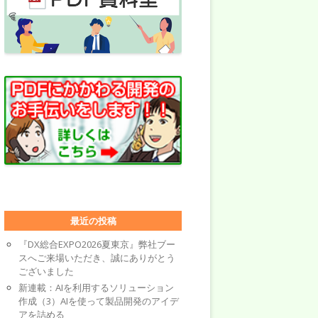
最近の投稿
『DX総合EXPO2026夏東京』弊社ブー
スへご来場いただき、誠にありがとう
ございました
新連載：AIを利用するソリューション
作成（3）AIを使って製品開発のアイデ
アを詰める