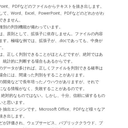
PowerPoint、PDFなどのファイルからテキストを抜き出します。
ord、Excel、PowerPoint、PDFなどのどれかがわ
できません。
イル種別の判別機能が備わっています。
別機能は、原則として、拡張子に依存しません。ファイルの内容
す。極端な例では、拡張子が、.docであっても、中身が
す。
別機能は、正しく判別できることがほとんどですが、絶対ではあ
、統計的に判断する場合もあるからです。
のデータが多ければ、正しくファイルを判別できる確率は
場合には、間違った判別をすることがあります。
の開発などで長年培ったノウハウがありますが、それで
になる情報がなく、失敗することがあるのです。
、絶対的なものではない。しかし、十分、信頼に値するもの
いと思います。
抽出エンジンです。Microsoft Office、PDFなど様々なア
抜き出します。
多さなどが評価され、ウェブサービス、パブリッククラウド、プ