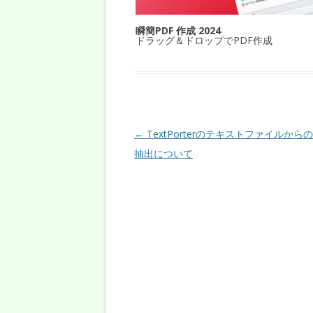
瞬簡PDF 作成 2024
ドラッグ＆ドロップでPDF作成
投稿ナビゲーション
←
TextPorterのテキストファイルから
抽出について