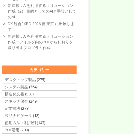
新連載：AIを利用するソリューション
作成（2） 目的としてのAIと手段として
のAI
DX 総合EXPO 2026 夏 東京 に出展しま
す
新連載：AIを利用するソリューション
作成ーフォルダ内のPDFからしおりを
取り出すプログラム作成
カテゴリー
デスクトップ製品
(275)
システム製品
(364)
構造化文書
(503)
スキャナ保存
(249)
e-文書法
(278)
製品ナビゲータ
(18)
使用方法・利用例
(147)
PDF活用
(209)