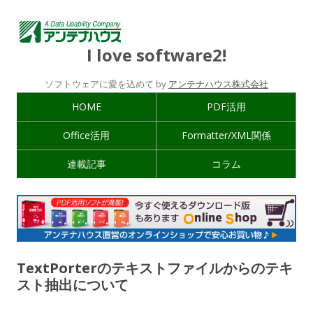
I love software2!
ソフトウェアに愛を込めて by
アンテナハウス株式会社
HOME
PDF活用
Office活用
Formatter/XML関係
連載記事
コラム
TextPorterのテキストファイルからのテキ
スト抽出について