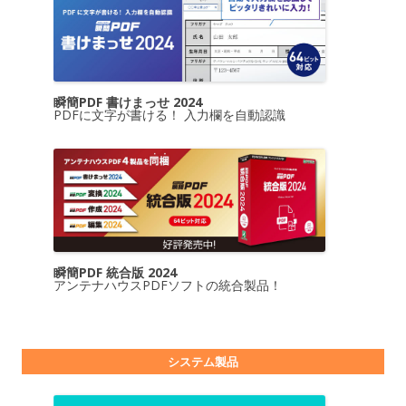
瞬簡PDF 書けまっせ 2024
PDFに文字が書ける！ 入力欄を自動認識
瞬簡PDF 統合版 2024
アンテナハウスPDFソフトの統合製品！
システム製品