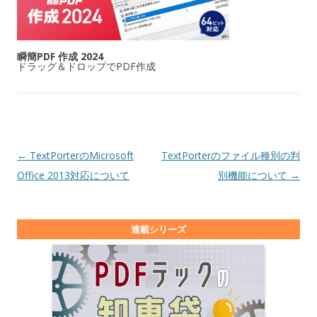
瞬簡PDF 作成 2024
ドラッグ＆ドロップでPDF作成
投稿ナビゲーション
←
TextPorterのMicrosoft
TextPorterのファイル種別の判
Office 2013対応について
別機能について
→
連載シリーズ