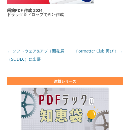
瞬簡PDF 作成 2024
ドラッグ＆ドロップでPDF作成
投稿ナビゲーション
←
ソフトウェア&アプリ開発展
Formatter Club 再び！
→
（SODEC）に出展
連載シリーズ