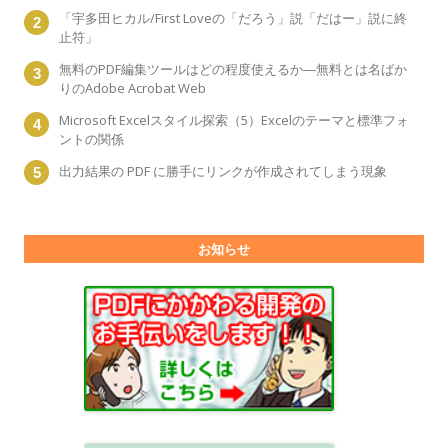
「宇多田ヒカル/First Loveの「だろう」説「だはー」説に終
止符」
無料のPDF編集ツールはどの程度使えるか―無料とは名ばか
りのAdobe Acrobat Web
Microsoft Excelスタイル探索（5）Excelのテーマと標準フォ
ントの関係
出力結果の PDF に勝手にリンクが作成されてしまう現象
お知らせ