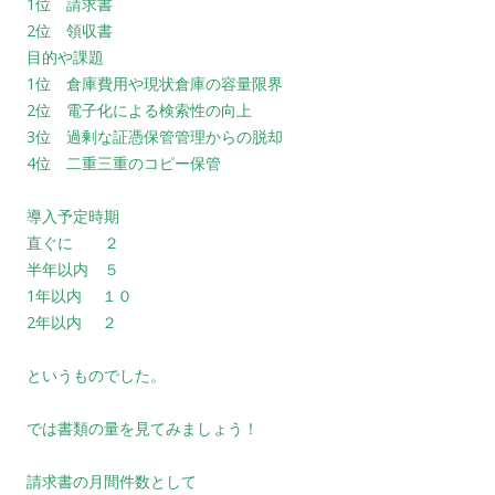
1位 請求書
2位 領収書
目的や課題
1位 倉庫費用や現状倉庫の容量限界
2位 電子化による検索性の向上
3位 過剰な証憑保管管理からの脱却
4位 二重三重のコピー保管
導入予定時期
直ぐに ２
半年以内 ５
1年以内 １０
2年以内 ２
というものでした。
では書類の量を見てみましょう！
請求書の月間件数として