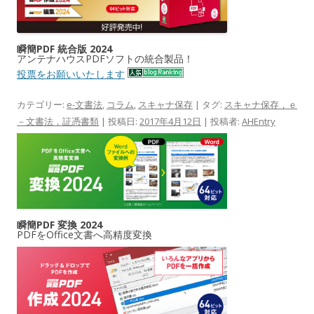
瞬簡PDF 統合版 2024
アンテナハウスPDFソフトの統合製品！
投票をお願いいたします
カテゴリー:
e-文書法
,
コラム
,
スキャナ保存
| タグ:
スキャナ保存，ｅ
－文書法，証憑書類
| 投稿日:
2017年4月12日
|
投稿者:
AHEntry
瞬簡PDF 変換 2024
PDFをOffice文書へ高精度変換