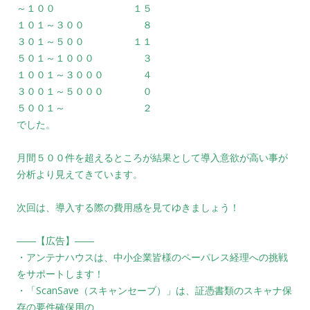
～１００ １５
１０１～３００ ８
３０１～５００ １１
５０１～１０００ ３
１００１～３０００ ４
３００１～５０００ ０
５００１～ ２
でした。
月間５００件を超えるところが結果として導入意欲が高い事が
分析より見えてきています。
次回は、導入する際の費用感を見てゆきましょう！
――【広告】――
・アンテナハウスは、中小企業皆様のペーパレス経理への挑戦
をサポートします！
・「ScanSave（スキャンセーブ）」は、証憑書類のスキャナ保
存の要件確保用の