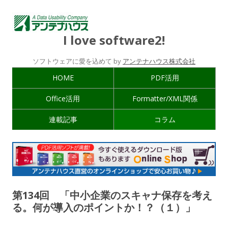
I love software2!
ソフトウェアに愛を込めて by
アンテナハウス株式会社
HOME
PDF活用
Office活用
Formatter/XML関係
連載記事
コラム
第134回 「中小企業のスキャナ保存を考え
る。何が導入のポイントか！？（１）」