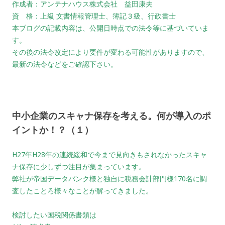
作成者：アンテナハウス株式会社 益田康夫
資 格：上級 文書情報管理士、簿記３級、行政書士
本ブログの記載内容は、公開日時点での法令等に基づいていま
す。
その後の法令改定により要件が変わる可能性がありますので、
最新の法令などをご確認下さい。
中小企業のスキャナ保存を考える。何が導入のポ
イントか！？（１）
H27年H28年の連続緩和で今まで見向きもされなかったスキャ
ナ保存に少しずつ注目が集まっています。
弊社が帝国データバンク様と独自に税務会計部門様170名に調
査したことろ様々なことが解ってきました。
検討したい国税関係書類は