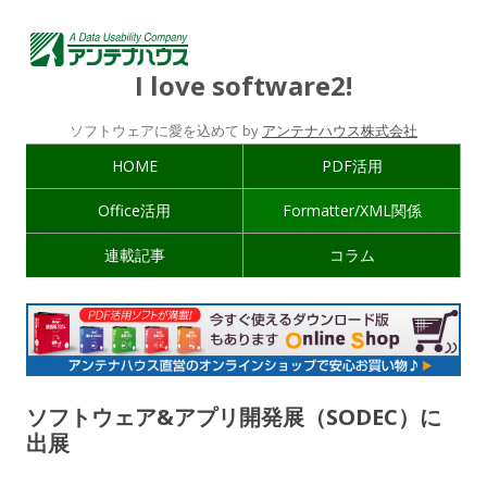
I love software2!
ソフトウェアに愛を込めて by
アンテナハウス株式会社
HOME
PDF活用
Office活用
Formatter/XML関係
連載記事
コラム
ソフトウェア&アプリ開発展（SODEC）に
出展