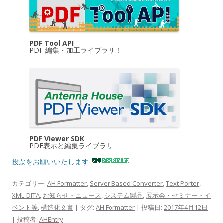
PDF Tool API
PDF 編集・加工ライブラリ！
PDF Viewer SDK
PDF表示と編集ライブラリ
投票をお願いいたします
カテゴリー:
AH Formatter
,
Server Based Converter
,
Text Porter
,
XML-DITA
,
お知らせ・ニュース
,
システム製品
,
展示会・セミナー・イ
ベント等
,
構造化文書
| タグ:
AH Formatter
| 投稿日:
2017年4月12日
|
投稿者:
AHEntry