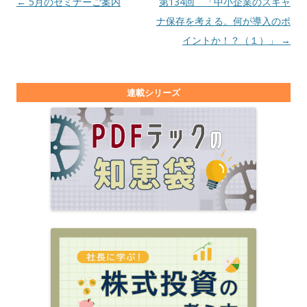
投稿ナビゲーション
←
5月のセミナーご案内
第134回 「中小企業のスキャ
ナ保存を考える。何が導入のポ
イントか！？（１）」
→
連載シリーズ