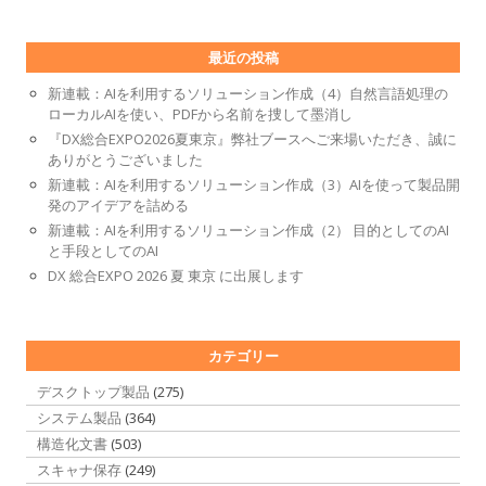
最近の投稿
新連載：AIを利用するソリューション作成（4）自然言語処理の
ローカルAIを使い、PDFから名前を捜して墨消し
『DX総合EXPO2026夏東京』弊社ブースへご来場いただき、誠に
ありがとうございました
新連載：AIを利用するソリューション作成（3）AIを使って製品開
発のアイデアを詰める
新連載：AIを利用するソリューション作成（2） 目的としてのAI
と手段としてのAI
DX 総合EXPO 2026 夏 東京 に出展します
カテゴリー
デスクトップ製品
(275)
システム製品
(364)
構造化文書
(503)
スキャナ保存
(249)