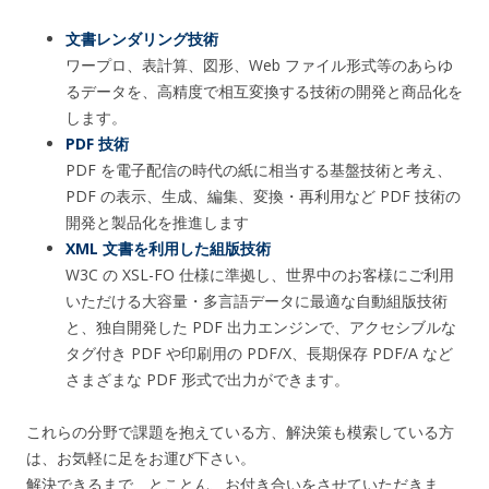
文書レンダリング技術
ワープロ、表計算、図形、Web ファイル形式等のあらゆ
るデータを、高精度で相互変換する技術の開発と商品化を
します。
PDF
技術
PDF を電子配信の時代の紙に相当する基盤技術と考え、
PDF の表示、生成、編集、変換・再利用など PDF 技術の
開発と製品化を推進します
XML
文書を利用した組版技術
W3C の XSL-FO 仕様に準拠し、世界中のお客様にご利用
いただける大容量・多言語データに最適な自動組版技術
と、独自開発した PDF 出力エンジンで、アクセシブルな
タグ付き PDF や印刷用の PDF/X、長期保存 PDF/A など
さまざまな PDF 形式で出力ができます。
これらの分野で課題を抱えている方、解決策も模索している方
は、お気軽に足をお運び下さい。
解決できるまで、とことん、お付き合いをさせていただきま