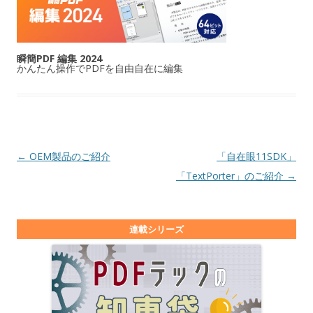
瞬簡PDF 編集 2024
かんたん操作でPDFを自由自在に編集
投稿ナビゲーション
←
OEM製品のご紹介
「自在眼11SDK」
「TextPorter」のご紹介
→
連載シリーズ