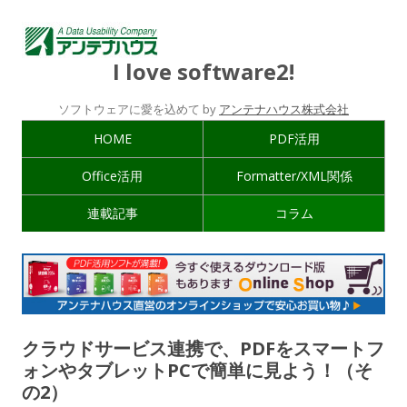
I love software2!
ソフトウェアに愛を込めて by
アンテナハウス株式会社
HOME
PDF活用
Office活用
Formatter/XML関係
連載記事
コラム
クラウドサービス連携で、PDFをスマートフ
ォンやタブレットPCで簡単に見よう！（そ
の2）