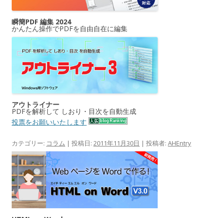
瞬簡PDF 編集 2024
かんたん操作でPDFを自由自在に編集
アウトライナー
PDFを解析して しおり・目次を自動生成
投票をお願いいたします
カテゴリー:
コラム
| 投稿日:
2011年11月30日
|
投稿者:
AHEntry