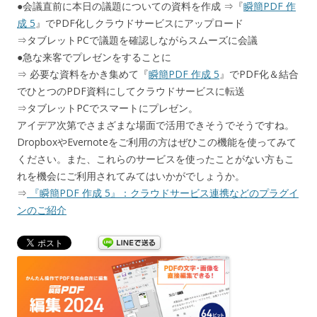
●会議直前に本日の議題についての資料を作成 ⇒『
瞬簡PDF 作
成 5
』でPDF化しクラウドサービスにアップロード
⇒タブレットPCで議題を確認しながらスムーズに会議
●急な来客でプレゼンをすることに
⇒ 必要な資料をかき集めて『
瞬簡PDF 作成 5
』でPDF化＆結合
でひとつのPDF資料にしてクラウドサービスに転送
⇒タブレットPCでスマートにプレゼン。
アイデア次第でさまざまな場面で活用できそうでそうですね。
DropboxやEvernoteをご利用の方はぜひこの機能を使ってみて
ください。また、これらのサービスを使ったことがない方もこ
れを機会にご利用されてみてはいかがでしょうか。
⇒
『瞬簡PDF 作成 5』：クラウドサービス連携などのプラグイ
ンのご紹介