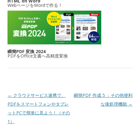
HTML on Word
WebページをWordで作る！
瞬簡PDF 変換 2024
PDFをOffice文書へ高精度変換
投稿ナビゲーション
←
クラウドサービス連携で、
瞬簡PDF 作成 5 ：その他便利
PDFをスマートフォンやタブレ
な後処理機能
→
ットPCで簡単に見よう！（その
1）