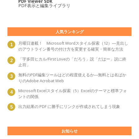
PDF Viewer SDK
PDF表示と編集ライブラリ
人気ランキング
月曜日連載！ Microsoft Wordスタイル探索（12）―見出し
のアウトライン番号の付け方を変更する確実・簡単な方法
「宇多田ヒカル/First Loveの「だろう」説「だはー」説に終
止符」
無料のPDF編集ツールはどの程度使えるか―無料とは名ばか
りのAdobe Acrobat Web
Microsoft Excelスタイル探索（5）Excelのテーマと標準フォ
ントの関係
出力結果の PDF に勝手にリンクが作成されてしまう現象
お知らせ