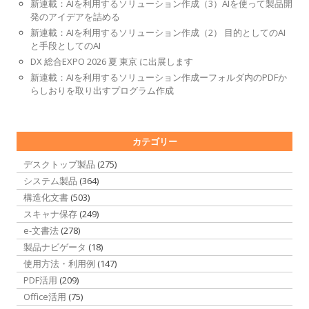
新連載：AIを利用するソリューション作成（3）AIを使って製品開
発のアイデアを詰める
新連載：AIを利用するソリューション作成（2） 目的としてのAI
と手段としてのAI
DX 総合EXPO 2026 夏 東京 に出展します
新連載：AIを利用するソリューション作成ーフォルダ内のPDFか
らしおりを取り出すプログラム作成
カテゴリー
デスクトップ製品
(275)
システム製品
(364)
構造化文書
(503)
スキャナ保存
(249)
e-文書法
(278)
製品ナビゲータ
(18)
使用方法・利用例
(147)
PDF活用
(209)
Office活用
(75)