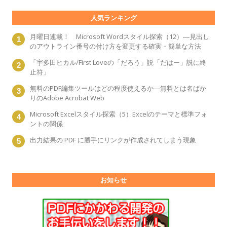
人気ランキング
月曜日連載！ Microsoft Wordスタイル探索（12）―見出し
のアウトライン番号の付け方を変更する確実・簡単な方法
「宇多田ヒカル/First Loveの「だろう」説「だはー」説に終
止符」
無料のPDF編集ツールはどの程度使えるか―無料とは名ばか
りのAdobe Acrobat Web
Microsoft Excelスタイル探索（5）Excelのテーマと標準フォ
ントの関係
出力結果の PDF に勝手にリンクが作成されてしまう現象
お知らせ