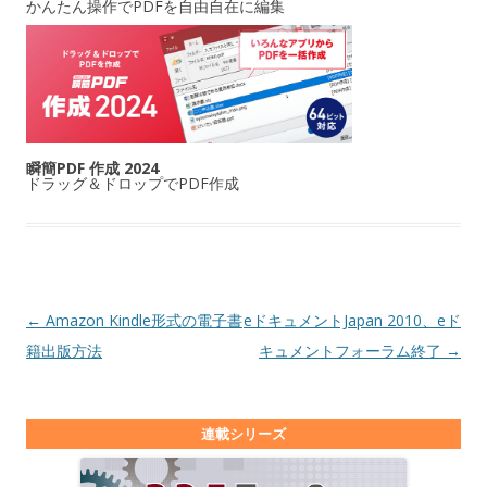
かんたん操作でPDFを自由自在に編集
瞬簡PDF 作成 2024
ドラッグ＆ドロップでPDF作成
投稿ナビゲーション
←
Amazon Kindle形式の電子書
eドキュメントJapan 2010、eド
籍出版方法
キュメントフォーラム終了
→
連載シリーズ