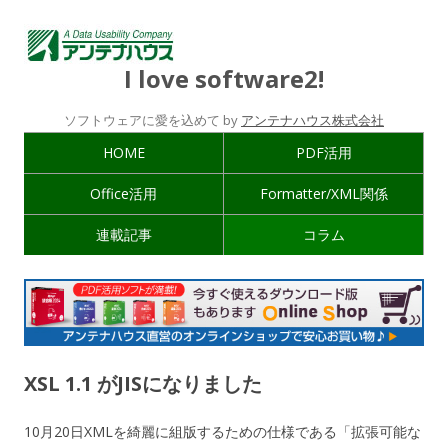
I love software2!
ソフトウェアに愛を込めて by
アンテナハウス株式会社
HOME
PDF活用
Office活用
Formatter/XML関係
連載記事
コラム
XSL 1.1 がJISになりました
10月20日XMLを綺麗に組版するための仕様である「拡張可能な