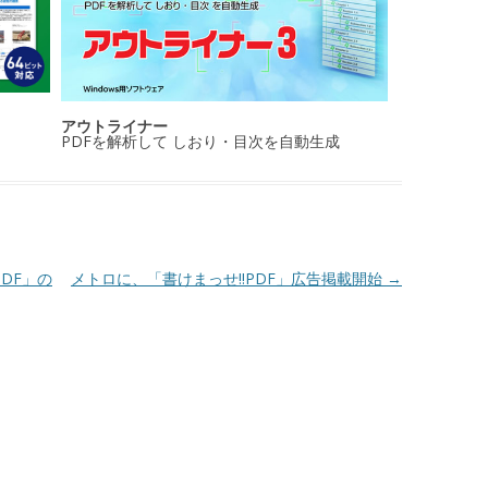
アウトライナー
PDFを解析して しおり・目次を自動生成
DF」の
メトロに、「書けまっせ!!PDF」広告掲載開始
→