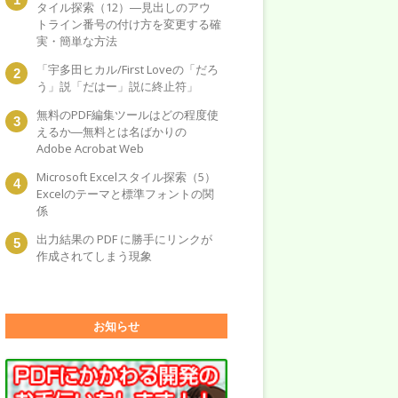
タイル探索（12）―見出しのアウ
トライン番号の付け方を変更する確
実・簡単な方法
「宇多田ヒカル/First Loveの「だろ
う」説「だはー」説に終止符」
無料のPDF編集ツールはどの程度使
えるか―無料とは名ばかりの
Adobe Acrobat Web
Microsoft Excelスタイル探索（5）
Excelのテーマと標準フォントの関
係
出力結果の PDF に勝手にリンクが
作成されてしまう現象
お知らせ