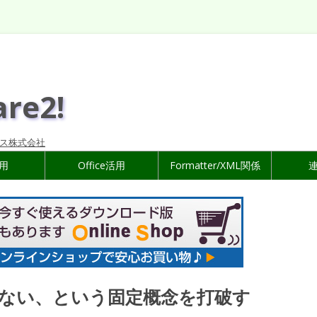
are2!
ス株式会社
活用
Office活用
Formatter/XML関係
きない、という固定概念を打破す