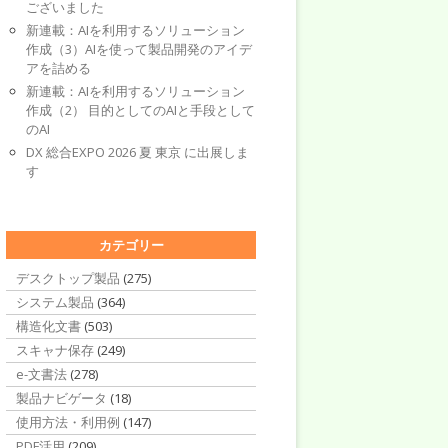
ございました
新連載：AIを利用するソリューション
作成（3）AIを使って製品開発のアイデ
アを詰める
新連載：AIを利用するソリューション
作成（2） 目的としてのAIと手段として
のAI
DX 総合EXPO 2026 夏 東京 に出展しま
す
カテゴリー
デスクトップ製品
(275)
システム製品
(364)
構造化文書
(503)
スキャナ保存
(249)
e-文書法
(278)
製品ナビゲータ
(18)
使用方法・利用例
(147)
PDF活用
(209)