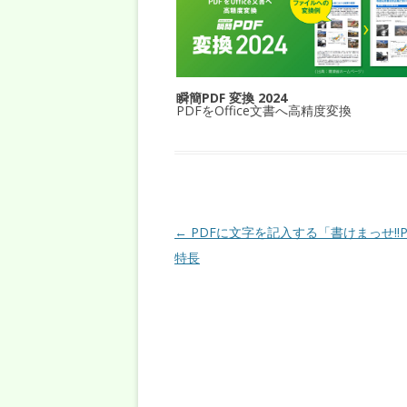
瞬簡PDF 変換 2024
PDFをOffice文書へ高精度変換
投稿ナビゲーション
←
PDFに文字を記入する「書けまっせ!!P
特長