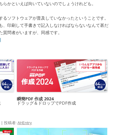
ちらかといえば向いていないのでしょうけれども。
集するソフトウェアが普及していなかったということです。
も、印刷して手書きで記入しなければならないなんて甚だ
た質問者がいますが、同感です。
l
瞬簡PDF 作成 2024
識
ドラッグ＆ドロップでPDF作成
|
投稿者:
AHEntry