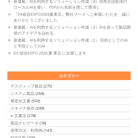
新連載：AIを利用するソリューション作成（4）自然言語処理の
ローカルAIを使い、PDFから名前を捜して墨消し
『DX総合EXPO2026夏東京』弊社ブースへご来場いただき、誠に
ありがとうございました
新連載：AIを利用するソリューション作成（3）AIを使って製品開
発のアイデアを詰める
新連載：AIを利用するソリューション作成（2） 目的としてのAI
と手段としてのAI
DX 総合EXPO 2026 夏 東京 に出展します
カテゴリー
デスクトップ製品
(275)
システム製品
(364)
構造化文書
(503)
スキャナ保存
(249)
e-文書法
(278)
製品ナビゲータ
(18)
使用方法・利用例
(147)
PDF活用
(209)