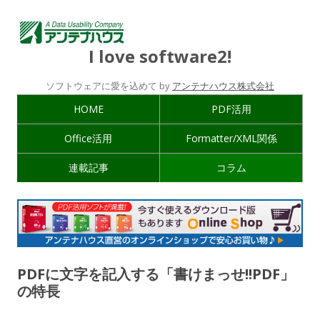
I love software2!
ソフトウェアに愛を込めて by
アンテナハウス株式会社
HOME
PDF活用
Office活用
Formatter/XML関係
連載記事
コラム
PDFに文字を記入する「書けまっせ!!PDF」
の特長