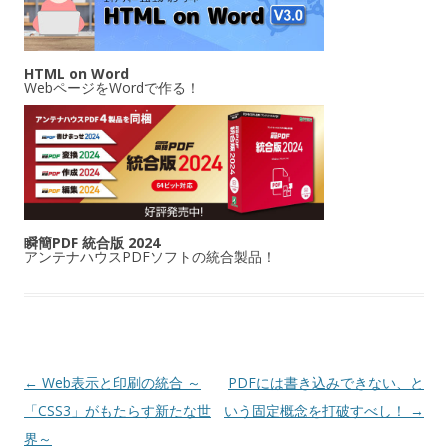
HTML on Word
WebページをWordで作る！
瞬簡PDF 統合版 2024
アンテナハウスPDFソフトの統合製品！
投稿ナビゲーション
←
Web表示と印刷の統合 ～
PDFには書き込みできない、と
「CSS3」がもたらす新たな世
いう固定概念を打破すべし！
→
界～