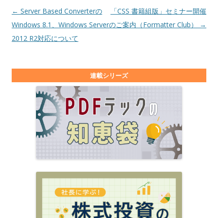
投稿ナビゲーション
←
Server Based Converterの
「CSS 書籍組版」セミナー開催
Windows 8.1、Windows Server
のご案内（Formatter Club）
→
2012 R2対応について
連載シリーズ