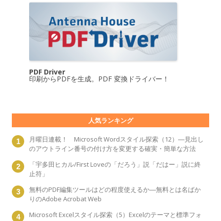
PDF Driver
印刷からPDFを生成。PDF 変換ドライバー！
人気ランキング
月曜日連載！ Microsoft Wordスタイル探索（12）―見出し
のアウトライン番号の付け方を変更する確実・簡単な方法
「宇多田ヒカル/First Loveの「だろう」説「だはー」説に終
止符」
無料のPDF編集ツールはどの程度使えるか―無料とは名ばか
りのAdobe Acrobat Web
Microsoft Excelスタイル探索（5）Excelのテーマと標準フォ