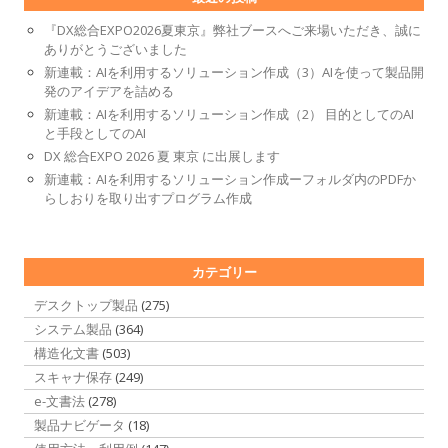
『DX総合EXPO2026夏東京』弊社ブースへご来場いただき、誠に
ありがとうございました
新連載：AIを利用するソリューション作成（3）AIを使って製品開
発のアイデアを詰める
新連載：AIを利用するソリューション作成（2） 目的としてのAI
と手段としてのAI
DX 総合EXPO 2026 夏 東京 に出展します
新連載：AIを利用するソリューション作成ーフォルダ内のPDFか
らしおりを取り出すプログラム作成
カテゴリー
デスクトップ製品
(275)
システム製品
(364)
構造化文書
(503)
スキャナ保存
(249)
e-文書法
(278)
製品ナビゲータ
(18)