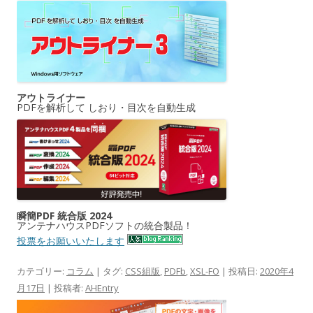
アウトライナー
PDFを解析して しおり・目次を自動生成
瞬簡PDF 統合版 2024
アンテナハウスPDFソフトの統合製品！
投票をお願いいたします
カテゴリー:
コラム
| タグ:
CSS組版
,
PDFb
,
XSL-FO
| 投稿日:
2020年4
月17日
|
投稿者:
AHEntry