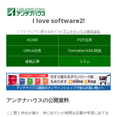
I love software2!
ソフトウェアに愛を込めて by
アンテナハウス株式会社
HOME
PDF活用
Office活用
Formatter/XML関係
連載記事
コラム
アンテナハウスの公開資料
ここ暫く外出が減り、外に出ていた時間を読書や学習にあてる