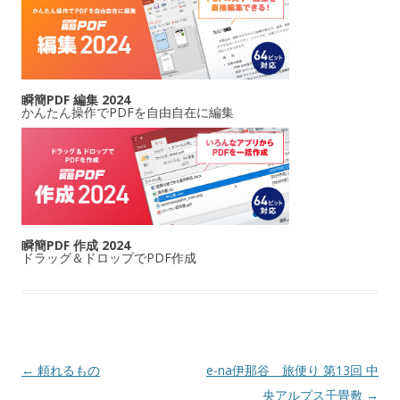
瞬簡PDF 編集 2024
かんたん操作でPDFを自由自在に編集
瞬簡PDF 作成 2024
ドラッグ＆ドロップでPDF作成
投稿ナビゲーション
←
頼れるもの
e-na伊那谷 旅便り 第13回 中
央アルプス千畳敷
→