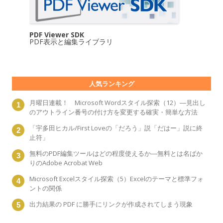
PDF Viewer SDK
PDF表示と編集ライブラリ
人気ランキング
月曜日連載！ Microsoft Wordスタイル探索（12）―見出し
のアウトライン番号の付け方を変更する確実・簡単な方法
「宇多田ヒカル/First Loveの「だろう」説「だはー」説に終
止符」
無料のPDF編集ツールはどの程度使えるか―無料とは名ばか
りのAdobe Acrobat Web
Microsoft Excelスタイル探索（5）Excelのテーマと標準フォ
ントの関係
出力結果の PDF に勝手にリンクが作成されてしまう現象