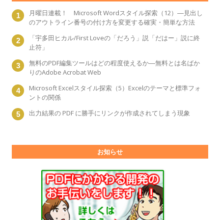
月曜日連載！ Microsoft Wordスタイル探索（12）―見出し
のアウトライン番号の付け方を変更する確実・簡単な方法
「宇多田ヒカル/First Loveの「だろう」説「だはー」説に終
止符」
無料のPDF編集ツールはどの程度使えるか―無料とは名ばか
りのAdobe Acrobat Web
Microsoft Excelスタイル探索（5）Excelのテーマと標準フォ
ントの関係
出力結果の PDF に勝手にリンクが作成されてしまう現象
お知らせ