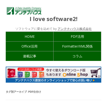
I love software2!
ソフトウェアに愛を込めて by
アンテナハウス株式会社
HOME
PDF活用
Office活用
Formatter/XML関係
連載記事
コラム
タグ別アーカイブ:
PDF仕分け