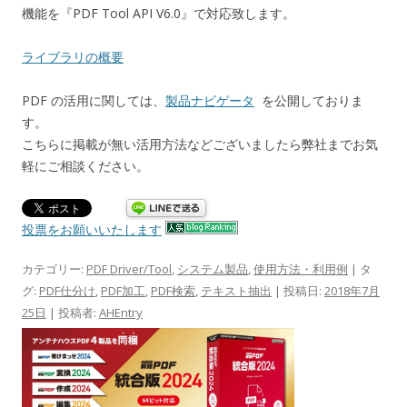
機能を『PDF Tool API V6.0』で対応致します。
ライブラリの概要
PDF の活用に関しては、
製品ナビゲータ
を公開しておりま
す。
こちらに掲載が無い活用方法などございましたら弊社までお気
軽にご相談ください。
投票をお願いいたします
カテゴリー:
PDF Driver/Tool
,
システム製品
,
使用方法・利用例
| タ
グ:
PDF仕分け
,
PDF加工
,
PDF検索
,
テキスト抽出
| 投稿日:
2018年7月
25日
|
投稿者:
AHEntry