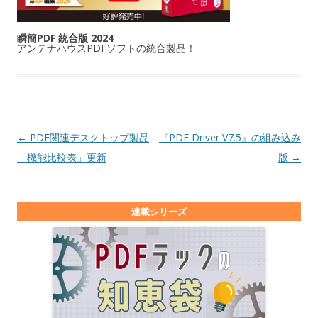
瞬簡PDF 統合版 2024
アンテナハウスPDFソフトの統合製品！
投稿ナビゲーション
←
PDF関連デスクトップ製品
『PDF Driver V7.5』の組み込み
「機能比較表」更新
版
→
連載シリーズ