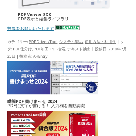
PDF Viewer SDK
PDF表示と編集ライブラリ
投票をお願いいたします
カテゴリー:
PDF Driver/Tool
,
システム製品
,
使用方法・利用例
| タ
グ:
PDF仕分け
,
PDF加工
,
PDF検索
,
テキスト抽出
| 投稿日:
2018年7月
25日
|
投稿者:
AHEntry
瞬簡PDF 書けまっせ 2024
PDFに文字が書ける！ 入力欄を自動認識