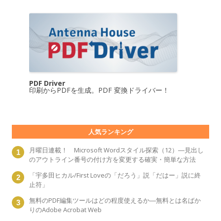
PDF Driver
印刷からPDFを生成。PDF 変換ドライバー！
人気ランキング
月曜日連載！ Microsoft Wordスタイル探索（12）―見出し
のアウトライン番号の付け方を変更する確実・簡単な方法
「宇多田ヒカル/First Loveの「だろう」説「だはー」説に終
止符」
無料のPDF編集ツールはどの程度使えるか―無料とは名ばか
りのAdobe Acrobat Web