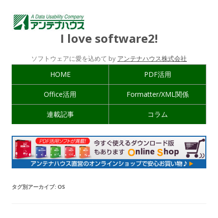
I love software2!
ソフトウェアに愛を込めて by
アンテナハウス株式会社
HOME
PDF活用
Office活用
Formatter/XML関係
連載記事
コラム
タグ別アーカイブ:
OS