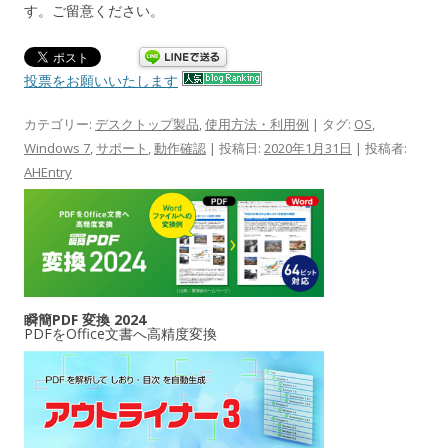
す。ご留意ください。
投票をお願いいたします
カテゴリー:
デスクトップ製品
,
使用方法・利用例
| タグ:
OS
,
Windows 7
,
サポート
,
動作確認
| 投稿日:
2020年1月31日
|
投稿者:
AHEntry
瞬簡PDF 変換 2024
PDFをOffice文書へ高精度変換