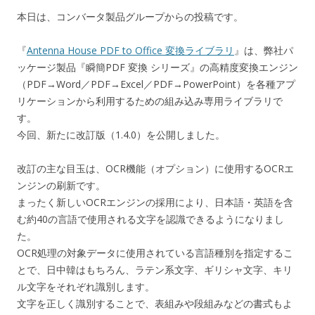
本日は、コンバータ製品グループからの投稿です。
『
Antenna House PDF to Office 変換ライブラリ
』は、弊社パ
ッケージ製品『瞬簡PDF 変換 シリーズ』の高精度変換エンジン
（PDF→Word／PDF→Excel／PDF→PowerPoint）を各種アプ
リケーションから利用するための組み込み専用ライブラリで
す。
今回、新たに改訂版（1.4.0）を公開しました。
改訂の主な目玉は、OCR機能（オプション）に使用するOCRエ
ンジンの刷新です。
まったく新しいOCRエンジンの採用により、日本語・英語を含
む約40の言語で使用される文字を認識できるようになりまし
た。
OCR処理の対象データに使用されている言語種別を指定するこ
とで、日中韓はもちろん、ラテン系文字、ギリシャ文字、キリ
ル文字をそれぞれ識別します。
文字を正しく識別することで、表組みや段組みなどの書式もよ