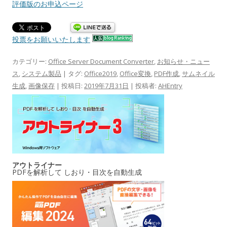
評価版のお申込ページ
投票をお願いいたします
カテゴリー:
Office Server Document Converter
,
お知らせ・ニュー
ス
,
システム製品
| タグ:
Office2019
,
Office変換
,
PDF作成
,
サムネイル
生成
,
画像保存
| 投稿日:
2019年7月31日
|
投稿者:
AHEntry
アウトライナー
PDFを解析して しおり・目次を自動生成