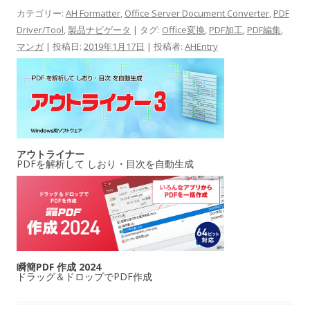
カテゴリー:
AH Formatter
,
Office Server Document Converter
,
PDF
Driver/Tool
,
製品ナビゲータ
| タグ:
Office変換
,
PDF加工
,
PDF編集
,
マンガ
| 投稿日:
2019年1月17日
|
投稿者:
AHEntry
アウトライナー
PDFを解析して しおり・目次を自動生成
瞬簡PDF 作成 2024
ドラッグ＆ドロップでPDF作成