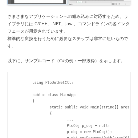
さまざまなアプリケーションへの組み込みに対応するため、ラ
イブラリには C/C++、.NET、Java、コマンドラインの各インタ
フェースが用意されています。
標準的な変換を行うために必要なステップは非常に短いもので
す。
以下に、サンプルコード（C#の例：一部抜粋）を示します。
	using PtoDotNetCtl;

	public class MainApp

	{

		static public void Main(string[] args)

		{

			...

			PtoObj p_obj = null;

			p_obj = new PtoObj();

			p_obj.setDocumentPath(args[0], "");
