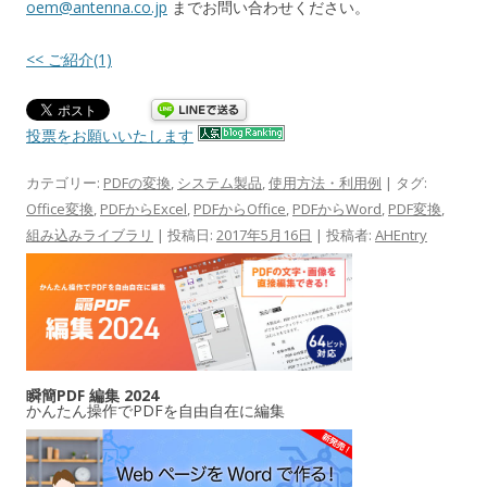
oem@antenna.co.jp
までお問い合わせください。
<< ご紹介(1)
投票をお願いいたします
カテゴリー:
PDFの変換
,
システム製品
,
使用方法・利用例
| タグ:
Office変換
,
PDFからExcel
,
PDFからOffice
,
PDFからWord
,
PDF変換
,
組み込みライブラリ
| 投稿日:
2017年5月16日
|
投稿者:
AHEntry
瞬簡PDF 編集 2024
かんたん操作でPDFを自由自在に編集