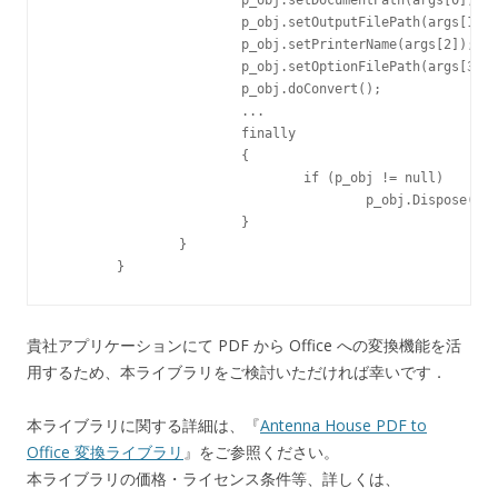
			p_obj.setOutputFilePath(args[1]);

			p_obj.setPrinterName(args[2]);

			p_obj.setOptionFilePath(args[3]);

			p_obj.doConvert();

			...

			finally

			{

				if (p_obj != null)

					p_obj.Dispose();

			}

		}

貴社アプリケーションにて PDF から Office への変換機能を活
用するため、本ライブラリをご検討いただければ幸いです．
本ライブラリに関する詳細は、『
Antenna House PDF to
Office 変換ライブラリ
』をご参照ください。
本ライブラリの価格・ライセンス条件等、詳しくは、