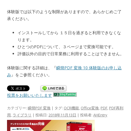
体験版では以下のような制限がありますので、あらかじめご了
承ください。
インストールしてから １５日を過ぎると利用できなくな
ります。
ひとつのPDFについて、３ページまで変換可能です。
評価以外の目的で日常業務に利用することはできません。
体験版に関する詳細は、『
瞬簡PDF 変換 10 体験版のお申し込
み
』をご参照ください。
投票をお願いいたします
カテゴリー:
瞬簡PDF 変換
| タグ:
OCR機能
,
Office変換
,
PDF
,
PDF再利
用
,
ライブラリ
| 投稿日:
2018年11月13日
|
投稿者:
AHEntry