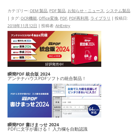
カテゴリー:
OEM 製品
,
PDF 製品
,
お知らせ・ニュース
,
システム製品
| タグ:
OCR機能
,
Office変換
,
PDF
,
PDF再利用
,
ライブラリ
| 投稿日:
2018年11月12日
|
投稿者:
AHEntry
瞬簡PDF 統合版 2024
アンテナハウスPDFソフトの統合製品！
瞬簡PDF 書けまっせ 2024
PDFに文字が書ける！ 入力欄を自動認識