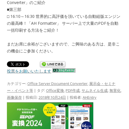
Converter」のご紹介
■第三部
□ 16:10～16:30 世界的に高評価を頂いている自動組版エンジン
の最高峰！「AH Formatter」 サーバー上で大量のPDFを自動
一括印刷する方法をご紹介！
まだお席に余裕がございますので、ご興味のある方は、是非こ
の機会にご参加ください。
投票をお願いいたします
カテゴリー:
Office Server Document Converter
,
展示会・セミナ
ー・イベント等
| タグ:
Office変換
,
PDF作成
,
サムネイル生成
,
無害化
,
画像保存
| 投稿日:
2018年10月24日
|
投稿者:
AHEntry