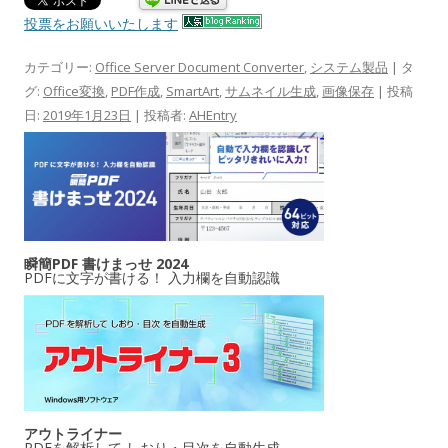
投票をお願いいたします
カテゴリー:
Office Server Document Converter
,
システム製品
| タ
グ:
Office変換
,
PDF作成
,
SmartArt
,
サムネイル生成
,
画像保存
| 投稿
日:
2019年1月23日
|
投稿者:
AHEntry
瞬簡PDF 書けまっせ 2024
PDFに文字が書ける！ 入力欄を自動認識
アウトライナー
PDFを解析して しおり・目次を自動生成