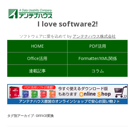
I love software2!
ソフトウェアに愛を込めて by
アンテナハウス株式会社
HOME
PDF活用
Office活用
Formatter/XML関係
連載記事
コラム
タグ別アーカイブ:
OFFICE変換