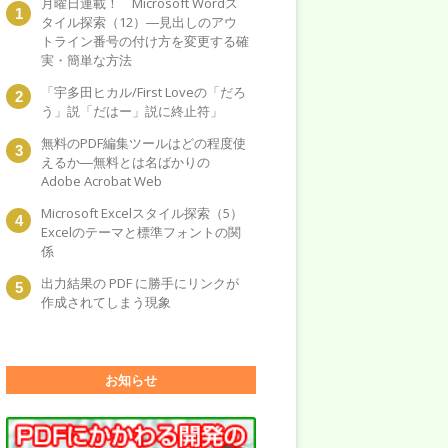
月曜日連載！ Microsoft Wordス
タイル探索（12）―見出しのアウ
トライン番号の付け方を変更する確
実・簡単な方法
「宇多田ヒカル/First Loveの「だろ
う」説「だはー」説に終止符」
無料のPDF編集ツールはどの程度使
えるか―無料とは名ばかりの
Adobe Acrobat Web
Microsoft Excelスタイル探索（5）
Excelのテーマと標準フォントの関
係
出力結果の PDF に勝手にリンクが
作成されてしまう現象
お知らせ