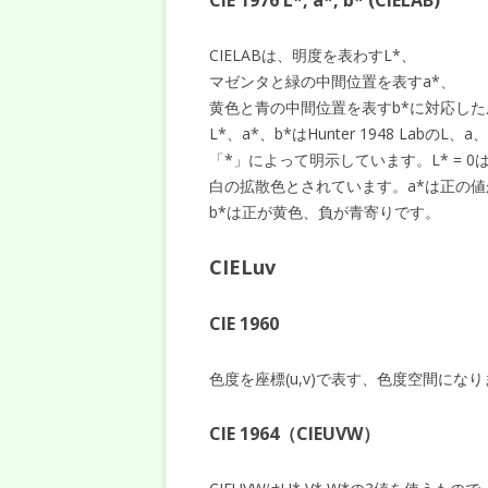
CIE 1976 L*, a*, b* (CIELAB)
CIELABは、明度を表わすL*、
マゼンタと緑の中間位置を表すa*、
黄色と青の中間位置を表すb*に対応し
L*、a*、b*はHunter 1948 Labの
「*」によって明示しています。L* = 0は黒
白の拡散色とされています。a*は正の
b*は正が黄色、負が青寄りです。
CIELuv
CIE 1960
色度を座標(u,v)で表す、色度空間にな
CIE 1964（CIEUVW）