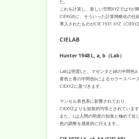
た。
これを計算し、新しい空間XYZではYが
CIERGBに、そういった計算簡略化の仕
導入されたものがCIE 1931 XYZ（CIE
CIELAB
Hunter 1948 L, a, b（Lab）
Labは明度Lと、マゼンタと緑の中間色a
黄色と青の中間色bによるカラースペー
CIEXYZに基づきます。
マンセル表色系に影響されており、
CIEXYZよりも知覚的均等とされていま
また、Lは人間の明度の知覚と極めて近
色の調整を感覚的に行えます。