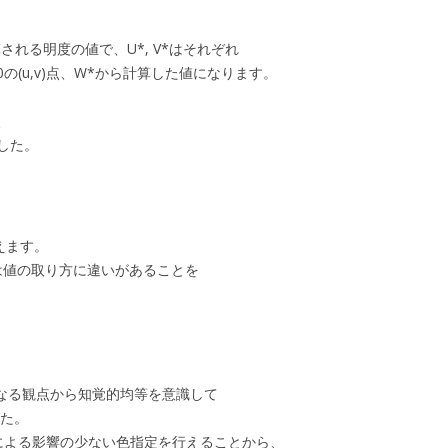
、
算される明度の値で、U*, V*はそれぞれ
E 1960の(u,v)点、W*から計算した値になります。
、
した。
えます。
スとは値の取り方に違いがあることを
基に、異なる観点から知覚的均等を意識して
した。
照明光による影響の少ない色指定を行えることから、