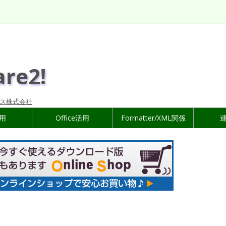
are2!
ス株式会社
活用
Office活用
Formatter/XML関係