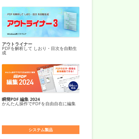
アウトライナー
PDFを解析して しおり・目次を自動生
成
瞬簡PDF 編集 2024
かんたん操作でPDFを自由自在に編集
システム製品