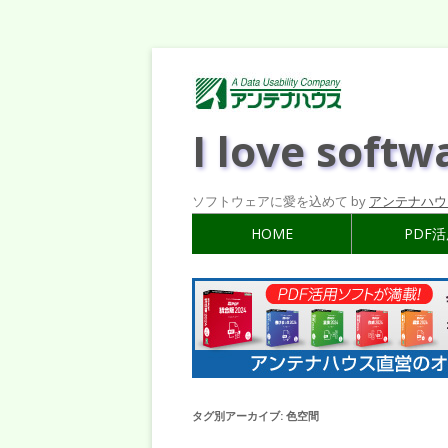
I love softw
ソフトウェアに愛を込めて by
アンテナハウ
HOME
PDF
タグ別アーカイブ:
色空間