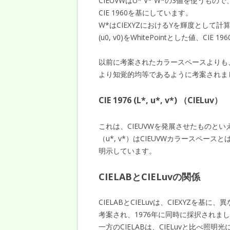
CIEUVWはU* V* W*の3値を使うもので
CIE 1960を基にしています。
W*はCIEXYZにおけるYを輝度として計
(u0, v0)をWhitePointとした値、CI
以前に考案されたカラースペースよりも
より知覚的均等であるように考案されま
CIE 1976 (L*, u*, v*) （CIELuv）
これは、CIEUVWを発展させたものとい
（u*, v*）はCIEUVWカラースペー
明示しています。
CIELABとCIELuvの関係
CIELABとCIELuvは、CIEXYZを
考案され、1976年に同時に採択されま
一方のCIELABは、CIELuvと比べ