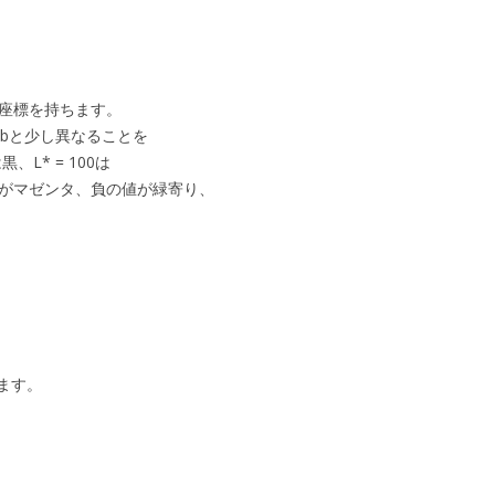
た座標を持ちます。
L、a、bと少し異なることを
、L* = 100は
値がマゼンタ、負の値が緑寄り、
ります。