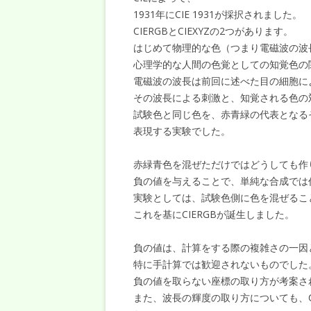
1931年にCIE 1931が採択されました。
CIERGBとCIEXYZの2つがあります。
はじめて物理的な色（つまり電磁波の波
心理学的な人間の色覚としての知覚色の
電磁波の波長は前回に述べた目の細胞に
その波長による刺激と、知覚される色の
試験色と同じ色を、赤青緑の代表となる
表現する実験でした。
赤緑青色を混ぜただけではどうしても作
負の値を与えることで、単純な合成では
実験としては、試験色側に色を混ぜるこ
これを基にCIERGBが誕生しました。
負の値は、計算をする際の複雑さの一因
特に手計算では歓迎されないものでした
負の値を取らない座標の取り方が考案さ
また、波長の輝度の取り方についても、C