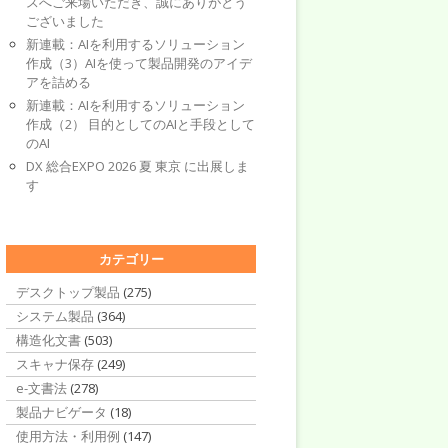
スへご来場いただき、誠にありがとう
ございました
新連載：AIを利用するソリューション
作成（3）AIを使って製品開発のアイデ
アを詰める
新連載：AIを利用するソリューション
作成（2） 目的としてのAIと手段として
のAI
DX 総合EXPO 2026 夏 東京 に出展しま
す
カテゴリー
デスクトップ製品
(275)
システム製品
(364)
構造化文書
(503)
スキャナ保存
(249)
e-文書法
(278)
製品ナビゲータ
(18)
使用方法・利用例
(147)