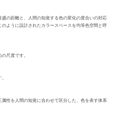
目盛の距離と、人間の知覚する色の変化の度合いの対応
このように設計されたカラースペースを均等色空間と呼
めの尺度です。
す。
三属性を人間の知覚に合わせて区分した、色を表す体系