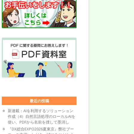
最近の投稿
新連載：AIを利用するソリューション
作成（4）自然言語処理のローカルAIを
使い、PDFから名前を捜して墨消し
『DX総合EXPO2026夏東京』弊社ブー