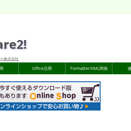
are2!
ス株式会社
活用
Office活用
Formatter/XML関係