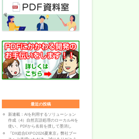
最近の投稿
新連載：AIを利用するソリューション
作成（4）自然言語処理のローカルAIを
使い、PDFから名前を捜して墨消し
『DX総合EXPO2026夏東京』弊社ブー