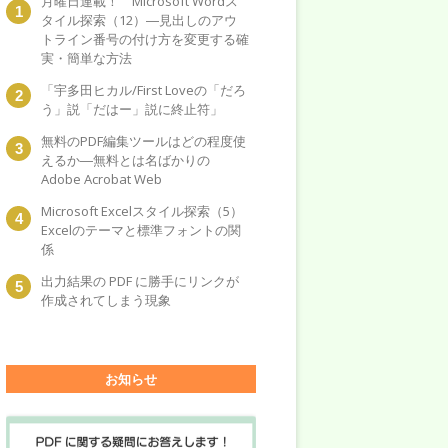
月曜日連載！ Microsoft Wordス
タイル探索（12）―見出しのアウ
トライン番号の付け方を変更する確
実・簡単な方法
「宇多田ヒカル/First Loveの「だろ
う」説「だはー」説に終止符」
無料のPDF編集ツールはどの程度使
えるか―無料とは名ばかりの
Adobe Acrobat Web
Microsoft Excelスタイル探索（5）
Excelのテーマと標準フォントの関
係
出力結果の PDF に勝手にリンクが
作成されてしまう現象
お知らせ