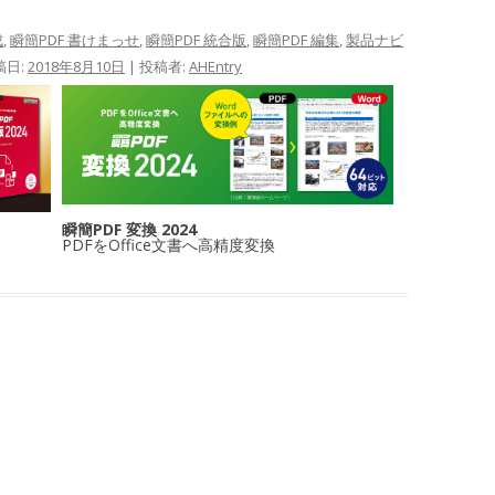
成
,
瞬簡PDF 書けまっせ
,
瞬簡PDF 統合版
,
瞬簡PDF 編集
,
製品ナビ
稿日:
2018年8月10日
|
投稿者:
AHEntry
瞬簡PDF 変換 2024
PDFをOffice文書へ高精度変換