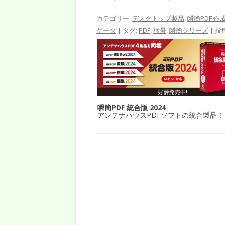
カテゴリー:
デスクトップ製品
,
瞬簡PDF 作
ゲータ
| タグ:
PDF
,
猛暑
,
瞬簡シリーズ
| 投
瞬簡PDF 統合版 2024
アンテナハウスPDFソフトの統合製品！