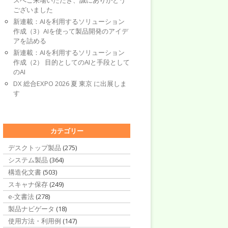
スへご来場いただき、誠にありがとう
ございました
新連載：AIを利用するソリューション
作成（3）AIを使って製品開発のアイデ
アを詰める
新連載：AIを利用するソリューション
作成（2） 目的としてのAIと手段として
のAI
DX 総合EXPO 2026 夏 東京 に出展しま
す
カテゴリー
デスクトップ製品
(275)
システム製品
(364)
構造化文書
(503)
スキャナ保存
(249)
e-文書法
(278)
製品ナビゲータ
(18)
使用方法・利用例
(147)