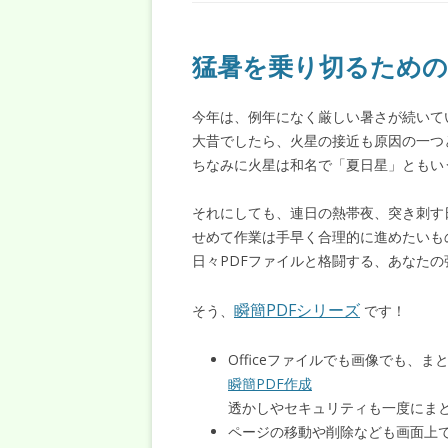
猛暑を乗り切るための
今年は、例年になく厳しい暑さが続いて
大昔でしたら、火星の接近も原因の一つ
ちなみに火星は和名で「夏日星」ともい
それにしても、連日の熱帯夜、突き刺す
せめて作業は手早く合理的に進めたいも
日々PDFファイルと格闘する、あなた
瞬簡PDFシリーズ
そう、
です！
Officeファイルでも画像でも、
瞬簡PDF作成
透かしやセキュリティも一度にま
ページの移動や削除なども画面上