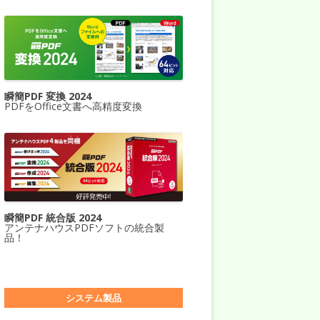
瞬簡PDF 変換 2024
PDFをOffice文書へ高精度変換
瞬簡PDF 統合版 2024
アンテナハウスPDFソフトの統合製
品！
システム製品