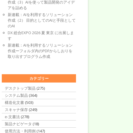
作成（3）AIを使って製品開発のアイデ
アを詰める
新連載：AIを利用するソリューション
作成（2） 目的としてのAIと手段として
のAI
DX 総合EXPO 2026 夏 東京 に出展しま
す
新連載：AIを利用するソリューション
作成ーフォルダ内のPDFからしおりを
取り出すプログラム作成
カテゴリー
デスクトップ製品
(275)
システム製品
(364)
構造化文書
(503)
スキャナ保存
(249)
e-文書法
(278)
製品ナビゲータ
(18)
使用方法・利用例
(147)