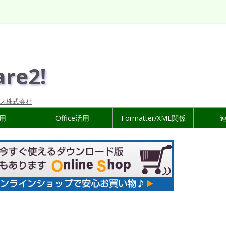
are2!
ス株式会社
活用
Office活用
Formatter/XML関係