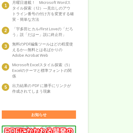
月曜日連載！ Microsoft Wordス
タイル探索（12）―見出しのアウ
トライン番号の付け方を変更する確
実・簡単な方法
「宇多田ヒカル/First Loveの「だろ
う」説「だはー」説に終止符」
無料のPDF編集ツールはどの程度使
えるか―無料とは名ばかりの
Adobe Acrobat Web
Microsoft Excelスタイル探索（5）
Excelのテーマと標準フォントの関
係
出力結果の PDF に勝手にリンクが
作成されてしまう現象
お知らせ