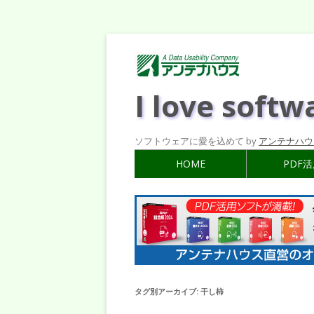
I love softw
ソフトウェアに愛を込めて by
アンテナハウ
HOME
PDF
タグ別アーカイブ:
干し柿