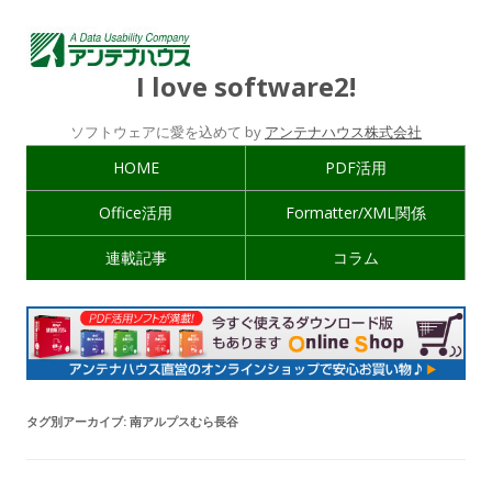
I love software2!
ソフトウェアに愛を込めて by
アンテナハウス株式会社
HOME
PDF活用
Office活用
Formatter/XML関係
連載記事
コラム
タグ別アーカイブ:
南アルプスむら長谷