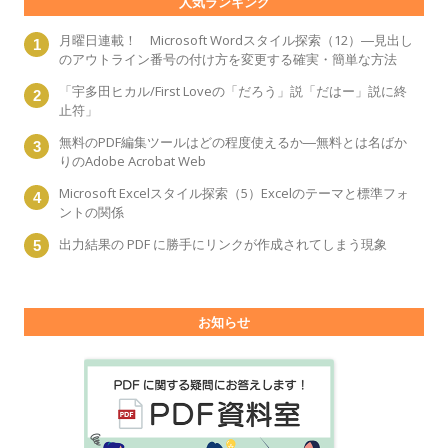
人気ランキング
月曜日連載！ Microsoft Wordスタイル探索（12）―見出し
のアウトライン番号の付け方を変更する確実・簡単な方法
「宇多田ヒカル/First Loveの「だろう」説「だはー」説に終
止符」
無料のPDF編集ツールはどの程度使えるか―無料とは名ばか
りのAdobe Acrobat Web
Microsoft Excelスタイル探索（5）Excelのテーマと標準フォ
ントの関係
出力結果の PDF に勝手にリンクが作成されてしまう現象
お知らせ