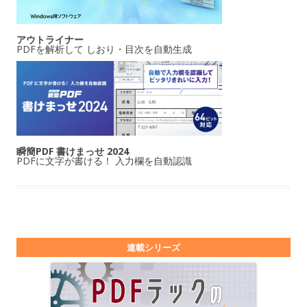
アウトライナー
PDFを解析して しおり・目次を自動生成
瞬簡PDF 書けまっせ 2024
PDFに文字が書ける！ 入力欄を自動認識
連載シリーズ