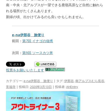
南・中央・北アルプスが一望できる鹿嶺高原など自然に触れら
れる場所がたくさんあります。
新緑の頃、出かけてみるのも良いかもしれません。
e-na伊那谷 旅便り
前回：
第7回 イナゴの佃煮
次回：
第9回 ソースカツ丼
投票をお願いいたします
カテゴリー:
e-na伊那谷 旅便り
| タグ:
伊那谷
,
南アルプスむら長谷
,
常福寺
| 投稿日:
2020年3月13日
|
投稿者:
AHEntry