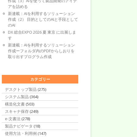
作成（3）AIを使って製品開発のアイデ
アを詰める
新連載：AIを利用するソリューション
作成（2） 目的としてのAIと手段として
のAI
DX 総合EXPO 2026 夏 東京 に出展しま
す
新連載：AIを利用するソリューション
作成ーフォルダ内のPDFからしおりを
取り出すプログラム作成
カテゴリー
デスクトップ製品
(275)
システム製品
(364)
構造化文書
(503)
スキャナ保存
(249)
e-文書法
(278)
製品ナビゲータ
(18)
使用方法・利用例
(147)