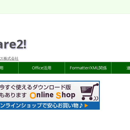
are2!
ス株式会社
活用
Office活用
Formatter/XML関係