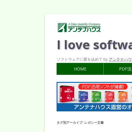
I love softw
ソフトウェアに愛を込めて by
アンテナハウ
HOME
PDF
タグ別アーカイブ:
レガシー文書