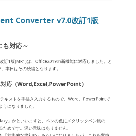
ment Converter v7.0改訂1版
能にも対応～
ter v7.0改訂1版(MR1)は、Office2019の新機能に対応しました。と
が、本日はその続編となります。
（Word,Excel,PowerPoint）
ストを手描き入力するもので、Word、PowerPointで
ようになりました。
Galaxy」かといいますと、ペンの色にメタリックペン風の
るためです。深い意味はありません。
も「前衛的な書初め」みたいになりましたが、これを変換