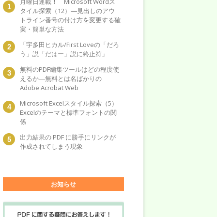
月曜日連載！ Microsoft Wordス
タイル探索（12）―見出しのアウ
トライン番号の付け方を変更する確
実・簡単な方法
「宇多田ヒカル/First Loveの「だろ
う」説「だはー」説に終止符」
無料のPDF編集ツールはどの程度使
えるか―無料とは名ばかりの
Adobe Acrobat Web
Microsoft Excelスタイル探索（5）
Excelのテーマと標準フォントの関
係
出力結果の PDF に勝手にリンクが
作成されてしまう現象
お知らせ