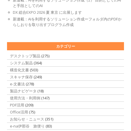
新連載：AIを利用するソリューション作成（2） 目的としてのAI
と手段としてのAI
DX 総合EXPO 2026 夏 東京 に出展します
新連載：AIを利用するソリューション作成ーフォルダ内のPDFか
らしおりを取り出すプログラム作成
カテゴリー
デスクトップ製品
(275)
システム製品
(364)
構造化文書
(503)
スキャナ保存
(249)
e-文書法
(278)
製品ナビゲータ
(18)
使用方法・利用例
(147)
PDF活用
(209)
Office活用
(75)
お知らせ・ニュース
(351)
e-na伊那谷 旅便り
(83)