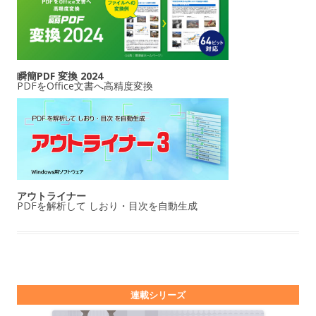
瞬簡PDF 変換 2024
PDFをOffice文書へ高精度変換
アウトライナー
PDFを解析して しおり・目次を自動生成
連載シリーズ