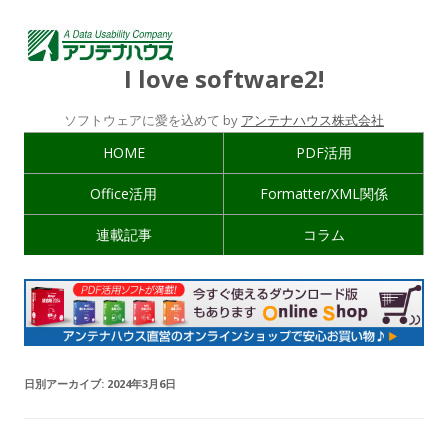
I love software2!
ソフトウェアに愛を込めて by
アンテナハウス株式会社
HOME
PDF活用
Office活用
Formatter/XML関係
連載記事
コラム
日別アーカイブ:
2024年3月6日