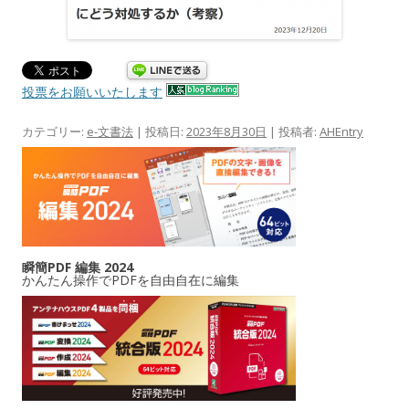
投票をお願いいたします
カテゴリー:
e-文書法
| 投稿日:
2023年8月30日
|
投稿者:
AHEntry
瞬簡PDF 編集 2024
かんたん操作でPDFを自由自在に編集