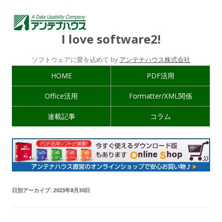
I love software2!
ソフトウェアに愛を込めて by
アンテナハウス株式会社
HOME
PDF活用
Office活用
Formatter/XML関係
連載記事
コラム
日別アーカイブ:
2023年8月30日