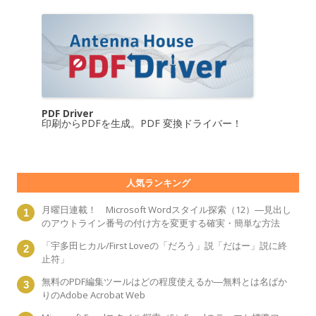
PDF Driver
印刷からPDFを生成。PDF 変換ドライバー！
人気ランキング
月曜日連載！ Microsoft Wordスタイル探索（12）―見出し
のアウトライン番号の付け方を変更する確実・簡単な方法
「宇多田ヒカル/First Loveの「だろう」説「だはー」説に終
止符」
無料のPDF編集ツールはどの程度使えるか―無料とは名ばか
りのAdobe Acrobat Web