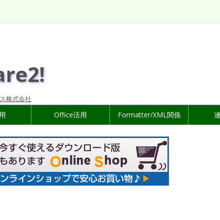
are2!
ス株式会社
活用
Office活用
Formatter/XML関係