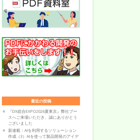
最近の投稿
『DX総合EXPO2026夏東京』弊社ブー
スへご来場いただき、誠にありがとう
ございました
新連載：AIを利用するソリューション
作成（3）AIを使って製品開発のアイデ