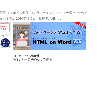
A認証
,
インボイス制度
,
コンサルティング
,
スキャナ保存
,
ペーパ
法
| 投稿日:
2020年8月5日
|
投稿者:
AHEntry
HTML on Word
WebページをWordで作る！