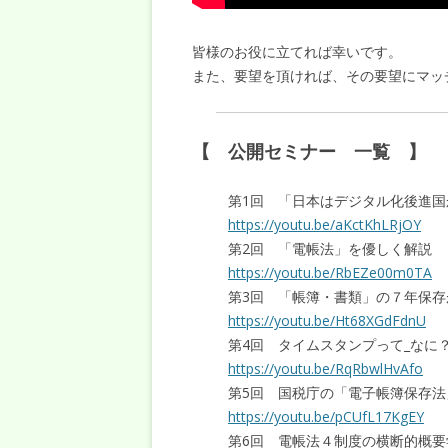
皆様のお役に立てれば幸いです。
また、要望を頂ければ、その要望にマッ
【 公開セミナー 一覧 】
第1回 「日本はデジタル化後進国
https://youtu.be/aKctKhLRjOY
第2回 「電帳法」を優しく解説
https://youtu.be/RbEZe00m0TA
第3回 「帳簿・書類」の７年保
https://youtu.be/Ht68XGdFdnU
第4回 タイムスタンプって_なに
https://youtu.be/RqRbwlHvAfo
第5回 国税庁の「電子帳簿保存法
https://youtu.be/pCUfL17KgEY
第6回 電帳法４制度の横断的概要