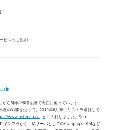
報！
ービスのご説明
co.jp
筋ながら3回の転職を経て現在に至っています。
不況の影響を受けて、2010年6月末にリストラ退社して
tps://www.antenna.co.jp/
に入社しました。Sun
にしたITインフラから、IAサーバとしてのCompaqやIBMなど