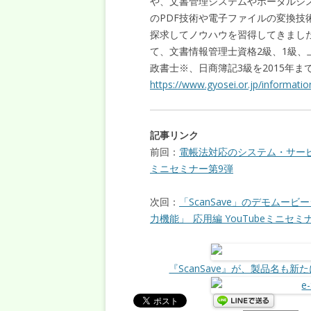
や、文書管理システムやポータルシ
のPDF技術や電子ファイルの変換技
探求してノウハウを習得してきました
て、文書情報管理士資格2級、1級
政書士※、日商簿記3級を2015年
https://www.gyosei.or.jp/informatio
記事リンク
前回：
電帳法対応のシステム・サービス
ミニセミナー第9弾
次回：
「ScanSave」のデモムービ
力機能」_応用編 YouTubeミニセミ
『ScanSave』が、製品名も新た