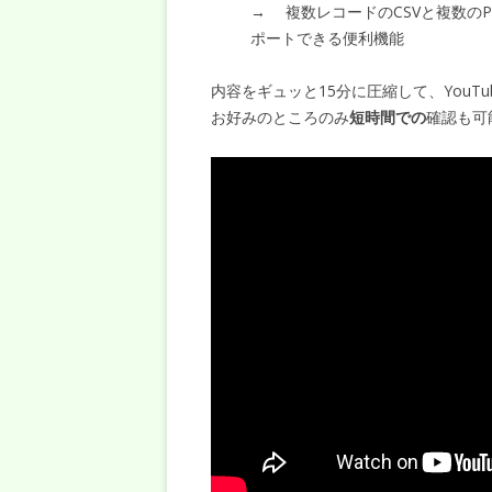
→ 複数レコードのCSVと複数の
ポートできる便利機能
内容をギュッと15分に圧縮して、You
お好みのところのみ
短時間での
確認も可