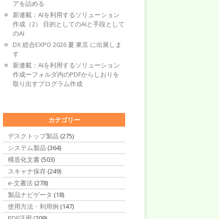
アを詰める
新連載：AIを利用するソリューション
作成（2） 目的としてのAIと手段として
のAI
DX 総合EXPO 2026 夏 東京 に出展しま
す
新連載：AIを利用するソリューション
作成ーフォルダ内のPDFからしおりを
取り出すプログラム作成
カテゴリー
デスクトップ製品
(275)
システム製品
(364)
構造化文書
(503)
スキャナ保存
(249)
e-文書法
(278)
製品ナビゲータ
(18)
使用方法・利用例
(147)
PDF活用
(209)