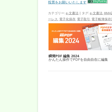
投票をお願いいたします
カテゴリー:
e-文書法
| タグ:
e-文書法
,
JIIM
ーレス
,
電子化保存
,
電子取引
,
電子帳簿保存
瞬簡PDF 編集 2024
かんたん操作でPDFを自由自在に編集