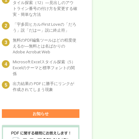
タイル探索（12）―見出しのアウ
トライン番号の付け方を変更する確
実・簡単な方法
「宇多田ヒカル/First Loveの「だろ
う」説「だはー」説に終止符」
無料のPDF編集ツールはどの程度使
えるか―無料とは名ばかりの
Adobe Acrobat Web
Microsoft Excelスタイル探索（5）
Excelのテーマと標準フォントの関
係
出力結果の PDF に勝手にリンクが
作成されてしまう現象
お知らせ