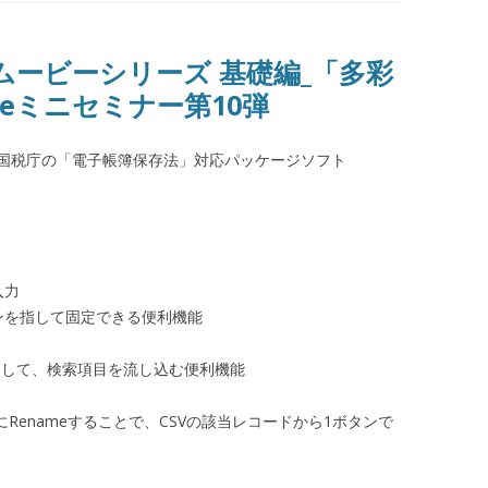
モムービーシリーズ 基礎編_「多彩
beミニセミナー第10弾
国税庁の「電子帳簿保存法」対応パッケージソフト
。
入力
ンを指して固定できる便利機能
力して、検索項目を流し込む便利機能
enameすることで、CSVの該当レコードから1ボタンで