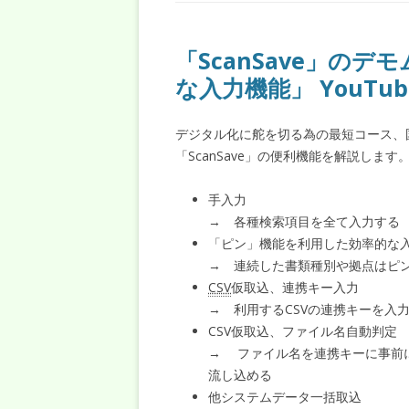
「ScanSave」のデ
な入力機能」 YouTu
デジタル化に舵を切る為の最短コース、
「ScanSave」の便利機能を解説します
手入力
→ 各種検索項目を全て入力する
「ピン」機能を利用した効率的な
→ 連続した書類種別や拠点はピ
CSV
仮取込、連携キー入力
→ 利用するCSVの連携キーを入
CSV仮取込、ファイル名自動判定
→ ファイル名を連携キーに事前にR
流し込める
他システムデータ一括取込