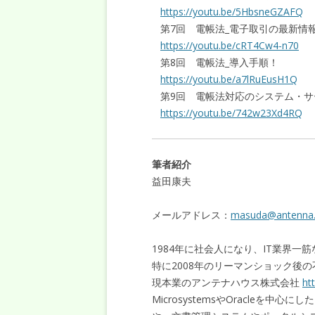
https://youtu.be/5HbsneGZAFQ
第7回 電帳法_電子取引の最新情
https://youtu.be/cRT4Cw4-n70
第8回 電帳法_導入手順！
https://youtu.be/a7lRuEusH1Q
第9回 電帳法対応のシステム・サ
https://youtu.be/742w23Xd4RQ
筆者紹介
益田康夫
メールアドレス：
masuda@antenna.
1984年に社会人になり、IT業界一
特に2008年のリーマンショック後の
現本業のアンテナハウス株式会社
ht
MicrosystemsやOracleを中心