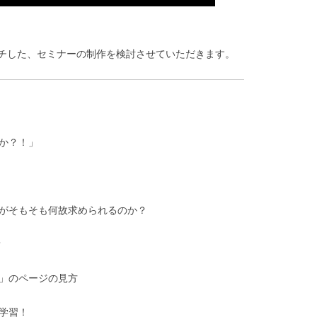
チした、セミナーの制作を検討させていただきます。
か？！」
存がそもそも何故求められるのか？
？
」のページの見方
学習！