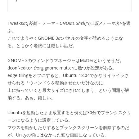
}
Tweaksの
[外観 – テーマ – GNOME Shell]
で上記
<テーマ名>
を選
ぶ。
これでようやくGNOME 3のパネルの文字が読めるようにな
る。ともかく老眼には厳しい話だ。
GNOME 3のウィンドウマネージャはMutterというそうだ。
dconf-editorでorg.gnome.mutterに幾つか設定がある。
edge-tilingをオフにすると、Ubuntu 18.04でかなりイライラさ
せられる「ウィンドウを移動させたいだけなのに、
上に持っていくと最大サイズにされてしまう」という問題が解
消する。あぁ、嬉しい。
Ubuntuを起動したまま放置すると例えば30分でブランクスクリ
ーンになるように設定している。
マウスを動かしたりするとブランクスクリーンを解除するのだ
が、Unityの頃にはなかった変な画面になっている。