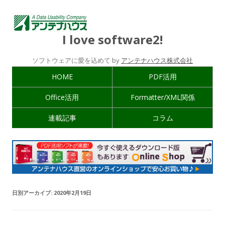
I love software2!
ソフトウェアに愛を込めて by
アンテナハウス株式会社
HOME
PDF活用
Office活用
Formatter/XML関係
連載記事
コラム
日別アーカイブ:
2020年2月19日