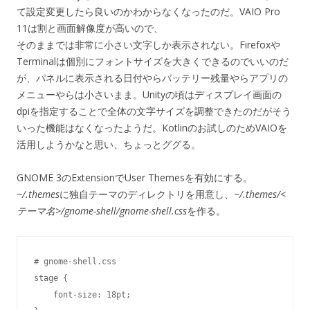
て設定変更したら良いのかわからなくなったのだ。VAIO Pro
11は割と画面解像度が高いので、
そのままでは非常に小さい文字しか表示されない。Firefoxや
Terminalは個別にフォントサイズを大きくできるのでいいのだ
が、パネルに表示される日付やらバッテリー残量やらアプリの
メニューやらは小さいまま。Unityの頃はディスプレイ画面の
dpiを指定することで全体の文字サイズを調整できたのだがそう
いった機能はなくなったようだ。Kotlinのお試しのためVAIOを
活用しようかなと思い、ちょっとググる。
GNOME 3のExtensionでUser Themesを有効にする。
~/.themes
に独自テーマのディレクトリを用意し、
~/.themes/<
テーマ名>/gnome-shell/gnome-shell.css
を作る。
# gnome-shell.css

stage {

    font-size: 18pt;
