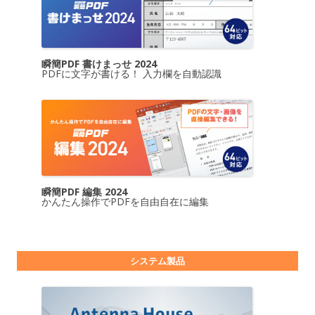
瞬簡PDF 書けまっせ 2024
PDFに文字が書ける！ 入力欄を自動認識
瞬簡PDF 編集 2024
かんたん操作でPDFを自由自在に編集
システム製品