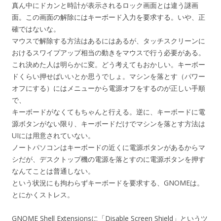
真ん中にドカンと時計が表示されるロック画面とは違う謎画
面。この画面の解除にはキーボード入力を要求する。いや、正
確ではないな。
マウスで解除する方法はあるにはあるが、タッチスクリーンに
おけるスワイプアップ相当の動きをマウスで行う必要がある。
これ決めた人は明らかに変。どう考えてもおかしい。キーボー
ドくらい押せばいいとか思うでしょ。マシンを落とす（パワー
オフにする）にはメニューから電源オフをするのが正しい手順
で、
キーボードがなくてもちゃんと行える。逆に、キーボードに電
源ボタンがない限り、キーボードだけでマシンを落とす方法は
UIには用意されていない。
ノートパソコンはキーボードの近くに電源ボタンがあるからマ
シだが、デスクトップ機の電源を落とすのに電源ボタンを押す
なんてことは普通しない。
という状況にも拘わらずキーボードを要求する、GNOMEは。
とにかくストレス。
GNOME Shell Extensionsに「Disable Screen Shield」というツ