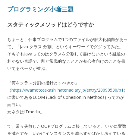
プログラミング小噺三題
スタティックメソッドはどうですか
ちょっと、仕事プログラムで1つのファイルが肥大化傾向があっ
て、「Java クラス 分割」というキーワードでググってみた。
そもそもJavaってのはクラスを分割して書けないという融通の
利かない言語で、割と常識的なこととか初心者向けのことを書
いてるページが並ぶ。
『何をクラス分割の指針とすべきか』
（
https://iwamototakashi.hatenadiary.jp/entry/20090530/p1
）
に書いてあるLCOM (Lack of Cohesion in Methods) ってのが
面白い。
元ネタはITmedia。
で、常々失敗したOOPプログラムに接していると、いかに変数
を減らすか、いかにインスタンスを減らすかばかり考えている