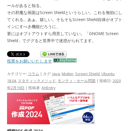
ールがあると知る。
その邪魔な画面はScreen Shieldというらしい。これを無効にし
てくれる。あぁ、嬉しい。そもそもScreen Shield自体がオプト
インにすべき機能だろうに、
更にはオプトアウトすら用意していない。「GNOME Screen
Shield」でググると世界中で迷惑がられてます。
投票をお願いいたします
カテゴリー:
コラム
| タグ:
Java
,
Mutter
,
Screen Shield
,
Ubuntu
18.04
,
スタティックメソッド
,
モンティ・ホール問題
| 投稿日:
2020
年2月19日
|
投稿者:
AHEntry
瞬簡PDF 作成 2024