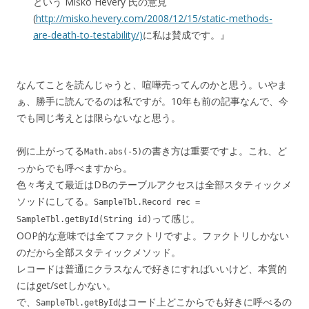
という Miško Hevery 氏の意見
(
http://misko.hevery.com/2008/12/15/static-methods-
are-death-to-testability/)
に私は賛成です。』
なんてことを読んじゃうと、喧嘩売ってんのかと思う。いやま
ぁ、勝手に読んでるのは私ですが。10年も前の記事なんで、今
でも同じ考えとは限らないなと思う。
例に上がってる
の書き方は重要ですよ。これ、ど
Math.abs(-5)
っからでも呼べますから。
色々考えて最近はDBのテーブルアクセスは全部スタティックメ
ソッドにしてる。
SampleTbl.Record rec =
って感じ。
SampleTbl.getById(String id)
OOP的な意味では全てファクトリですよ。ファクトリしかない
のだから全部スタティックメソッド。
レコードは普通にクラスなんで好きにすればいいけど、本質的
にはget/setしかない。
で、
はコード上どこからでも好きに呼べるの
SampleTbl.getById