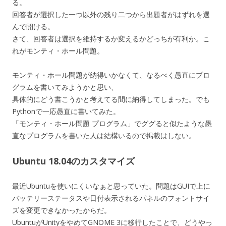
る。
回答者が選択した一つ以外の残り二つから出題者がはずれを選
んで開ける。
さて、回答者は選択を維持するか変えるかどっちが有利か。こ
れがモンティ・ホール問題。
モンティ・ホール問題が納得いかなくて、なるべく愚直にプロ
グラムを書いてみようかと思い、
具体的にどう書こうかと考えてる間に納得してしまった。でも
Pythonで一応愚直に書いてみた。
「モンティ・ホール問題 プログラム」でググると似たような愚
直なプログラムを書いた人は結構いるので掲載はしない。
Ubuntu 18.04のカスタマイズ
最近Ubuntuを使いにくいなぁと思っていた。問題はGUIで上に
バッテリーステータスや日付表示されるパネルのフォントサイ
ズを変更できなかったからだ。
UbuntuがUnityをやめてGNOME 3に移行したことで、どうやっ