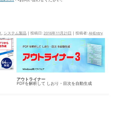
ス
,
システム製品
| 投稿日:
2016年11月21日
|
投稿者:
AHEntry
アウトライナー
PDFを解析して しおり・目次を自動生成