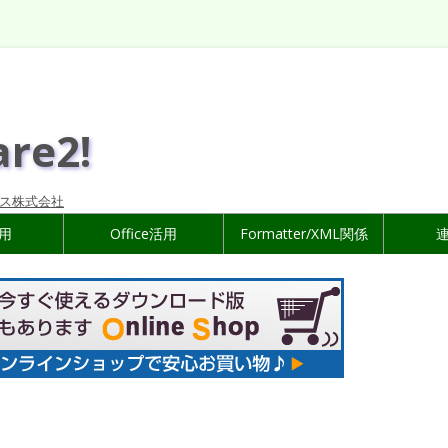
are2!
ス株式会社
活用
Office活用
Formatter/XML関係