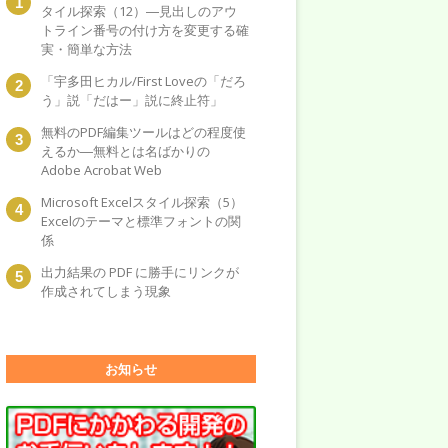
タイル探索（12）―見出しのアウ
トライン番号の付け方を変更する確
実・簡単な方法
「宇多田ヒカル/First Loveの「だろ
う」説「だはー」説に終止符」
無料のPDF編集ツールはどの程度使
えるか―無料とは名ばかりの
Adobe Acrobat Web
Microsoft Excelスタイル探索（5）
Excelのテーマと標準フォントの関
係
出力結果の PDF に勝手にリンクが
作成されてしまう現象
お知らせ