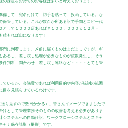
様の課題をお持ちのお客様は多いと考えております。
準備して、宛名付けて、切手を貼って、投函している。な
で保管している。これが数百か所ある訳で手間とコピー代
０として１０００店あれば￥１００，０００ｘ１２月＝
も積もれば山になります！
部門に到着します。〆前に届くものはまだましですが、ギ
もあるし、差し戻し処理が必要なものが複数発生し、そう
条件判断、問合わせ、差し戻し連絡など・・・・とても管
しているか、会議費であれば利用目的や内容が統制の範囲
に目を見張らせているわけです。
に送り返すので数日かかる）。皆さんイメージできましたで
掛けとして管理業務そのものの改善を考える必要がありま
計システムへの自動仕訳、ワークフローシステムとスキャ
キャナ保存読取（撮影）です。