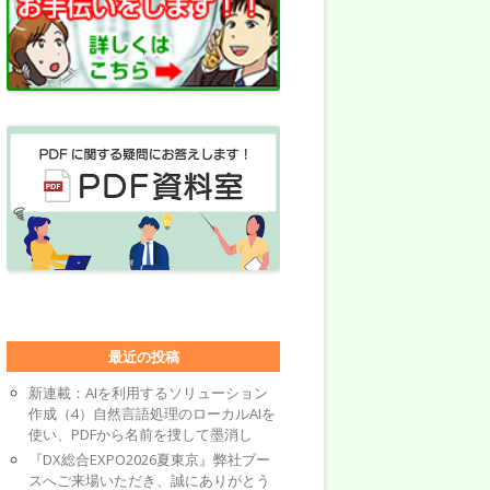
最近の投稿
新連載：AIを利用するソリューション
作成（4）自然言語処理のローカルAIを
使い、PDFから名前を捜して墨消し
『DX総合EXPO2026夏東京』弊社ブー
スへご来場いただき、誠にありがとう