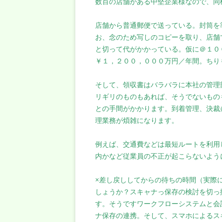
数百の店舗がある中堅企業様なので、同
店舗から普通郵便で送っている。封筒を
お、念のため写しのコピーを取り、店舗
と切って代がかかっている。仮に＠１０
￥１，２００，０００万円／年間。ちり
そして、領収書はバラバラに本社の管理
リギリのものもあれば、そうでないもの
との手間がかかります。到着管理、決裁
理業務が煩雑になります。
例えば、交通費などは最短ルートを利用
内かなど従業員の不正が起こらないよう
×差し戻ししてからの待ちの時間（実際
しょうか？スキャナっ保存の検討を切っ
す。そうですワークフローシステムと会
ナ保存の連携。そして、スマホによるス