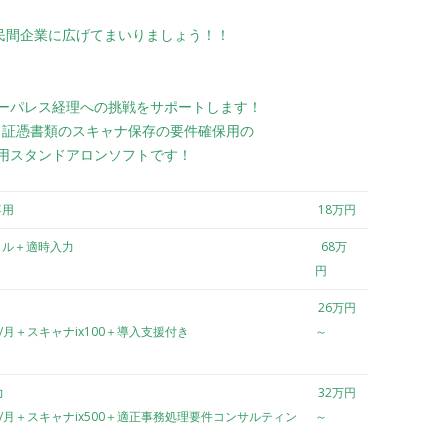
民間企業に広げてまいりましょう！！
ーパレス経理への挑戦をサポートします！
は、証憑書類のスキャナ保存の要件確保用の
用スタンドアロンソフトです！
専用
18万円
クル＋適時入力
68万
円
26万円
個/月＋スキャナix100＋導入支援付き
～
力
32万円
個/月＋スキャナix500＋適正事務処理要件コンサルティン
～