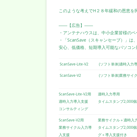
このような考えでH２８年緩和の恩恵を
――【広告】――
・アンテナハウスは、中小企業皆様のペ
・「ScanSave（スキャンセーブ）」
安心、低価格、短期導入可能なパソコン
ScanSave-Lite-V2
(ソフト単体)適時入力
ScanSave-V2
(ソフト単体)業務サイ
ScanSave-Lite-V2用
適時入力専用
適時入力導入支援
タイムスタンプ2,000
コンサルティング
ScanSave-V2用
業務サイクル＋適時入
業務サイクル入力導
タイムスタンプ2,000
入支援
グ＋導入支援付き