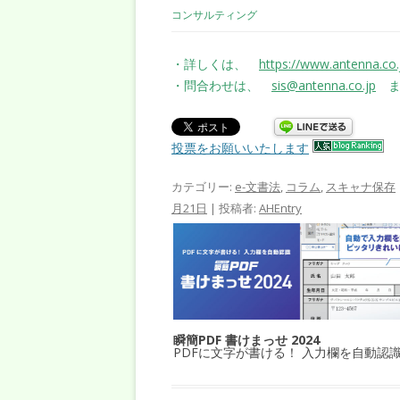
コンサルティング
・詳しくは、
https://www.antenna.co.
・問合わせは、
sis@antenna.co.jp
ま
投票をお願いいたします
カテゴリー:
e-文書法
,
コラム
,
スキャナ保存
月21日
|
投稿者:
AHEntry
瞬簡PDF 書けまっせ 2024
PDFに文字が書ける！ 入力欄を自動認