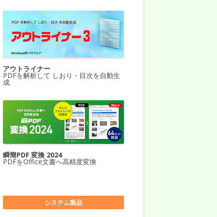
アウトライナー
PDFを解析して しおり・目次を自動生
成
瞬簡PDF 変換 2024
PDFをOffice文書へ高精度変換
システム製品