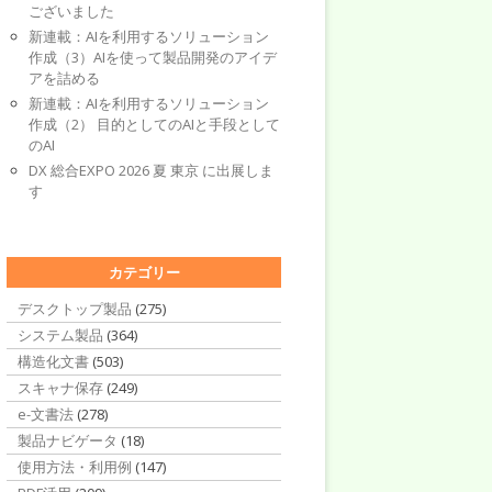
ございました
新連載：AIを利用するソリューション
作成（3）AIを使って製品開発のアイデ
アを詰める
新連載：AIを利用するソリューション
作成（2） 目的としてのAIと手段として
のAI
DX 総合EXPO 2026 夏 東京 に出展しま
す
カテゴリー
デスクトップ製品
(275)
システム製品
(364)
構造化文書
(503)
スキャナ保存
(249)
e-文書法
(278)
製品ナビゲータ
(18)
使用方法・利用例
(147)