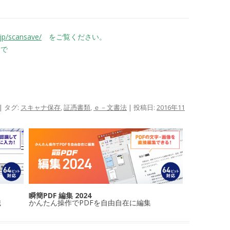
jp/scansave/
をご覧ください。
で
| タグ:
スキャナ保存
,
証憑書類
,
ｅ－文書法
| 投稿日:
2016年11
瞬簡PDF 編集 2024
識
かんたん操作でPDFを自由自在に編集